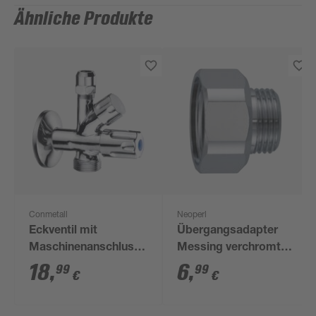
Ähnliche Produkte
Conmetall
Neoperl
Eckventil mit
Übergangsadapter
Maschinenanschluss
Messing verchromt
3/8
1/2"/3/8"
18
,
6
,
99
99
€
€