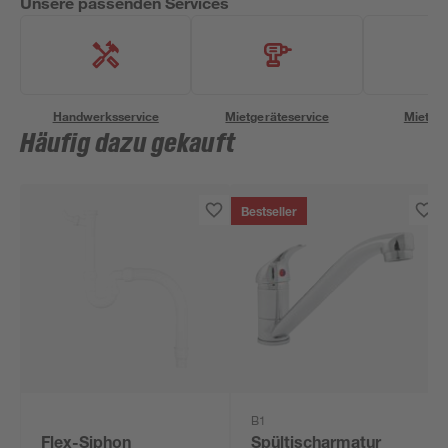
Unsere passenden Services
Handwerksservice
Mietgeräteservice
Miettra
Häufig dazu gekauft
Bestseller
B1
Flex-Siphon
Spültischarmatur