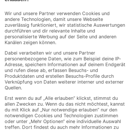
Bleib auf dem Laufenden mit unserem Newsletter
Der toom Newsletter: Keine Angebote und Aktionen mehr verpassen!
Zur Newsletter Anmeldung
Folge uns
Zahlungsarten
Versandarten
Sicher einkaufen
Jetzt die toom-App herunterladen