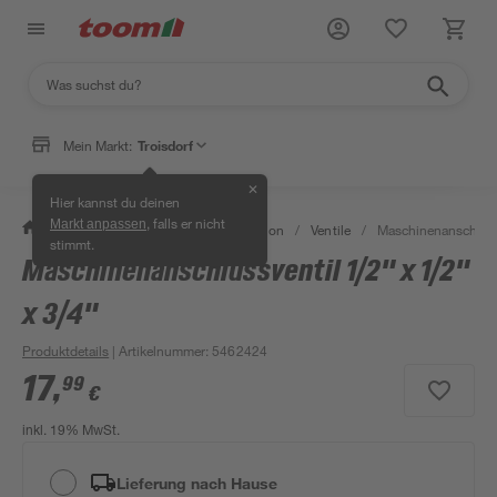
Mein Markt:
Troisdorf
✕
Hier kannst du deinen
, falls er nicht
Markt anpassen
/
Bad & Sanitär
/
Sanitärinstallation
/
Ventile
/
Maschinenanschlussv
stimmt.
Maschinenanschlussventil 1/2" x 1/2"
x 3/4"
Produktdetails
| Artikelnummer
:
5462424
17
,
99
€
inkl. 19% MwSt.
Lieferung nach Hause