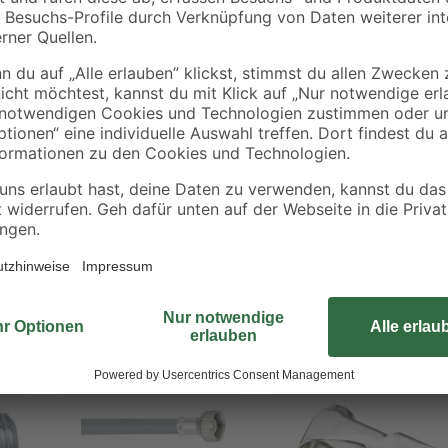
schine an ein bereits vorhandenes Eckventil
ulieren der Wassermenge
chmutzwasserrückfluss