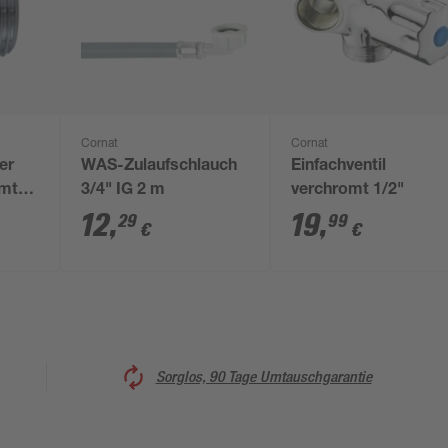
Cornat
Cornat
er
WAS-Zulaufschlauch
Einfachventil
omt
3/4" IG 2 m
verchromt 1/2"
12
,
19
,
29
99
€
€
Sorglos, 90 Tage Umtauschgarantie