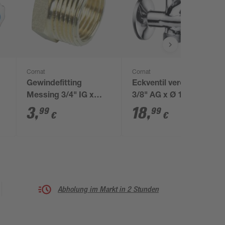
Cornat
Cornat
Gewindefitting
Eckventil verchromt
Messing 3/4" IG x
3/8" AG x Ø 10 mm
1/2" AG
3
,
18
,
99
99
€
€
Abholung im Markt in 2 Stunden