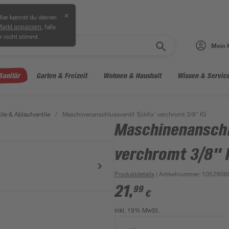
✕
ier kannst du deinen
, falls
Markt anpassen
r nicht stimmt.
Mein 
Sanitär
Garten & Freizeit
Wohnen & Haushalt
Wissen & Servic
ile & Ablaufventile
/
Maschinenanschlussventil 'Eckfix' verchromt 3/8" IG
Maschinenanschlu
verchromt 3/8" 
Produktdetails
| Artikelnummer
:
1052606
21
,
99
€
inkl. 19% MwSt.