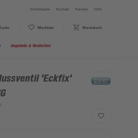
Vorteilskarte
Kontakt
Karriere
Hilfe
Konto
Merkliste
Warenkorb
e
Angebote & Neuheiten
ssventil 'Eckfix'
IG
0