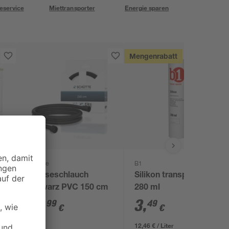
eservice
Miettransporter
Energie sparen
Mengenrabatt
Schütte
B1
Brauseschlauch
Silikon transparent
schwarz PVC 150 cm
280 ml
14
,
3
,
99
49
€
€
12,46 € / Liter