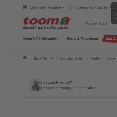
Mein Markt:
Troisdorf
Geöffnet bis 20:00 Uhr
H
e
Werkstatt & Maschinen
Bauen & Renovieren
Bad & 
/
Bad & Sanitär
/
Sanitärinstallation
/
Ventile
/
Eckvent
Fragen zum Produkt?
Sofort-Videoberatung aus dem Markt