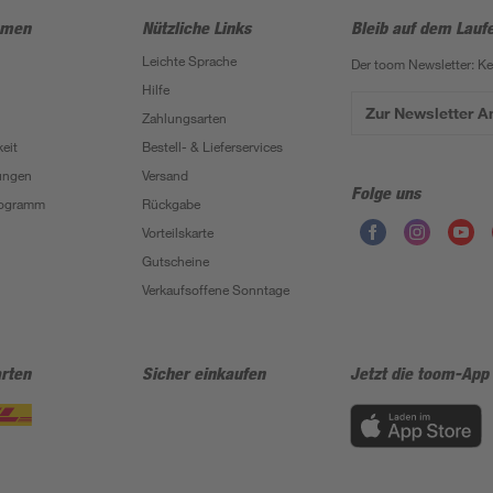
hmen
Nützliche Links
Bleib auf dem Lauf
Leichte Sprache
Der toom Newsletter: K
Hilfe
Zur Newsletter 
Zahlungsarten
eit
Bestell- & Lieferservices
ungen
Versand
Folge uns
Programm
Rückgabe
Vorteilskarte
Gutscheine
Verkaufsoffene Sonntage
rten
Sicher einkaufen
Jetzt die toom-App