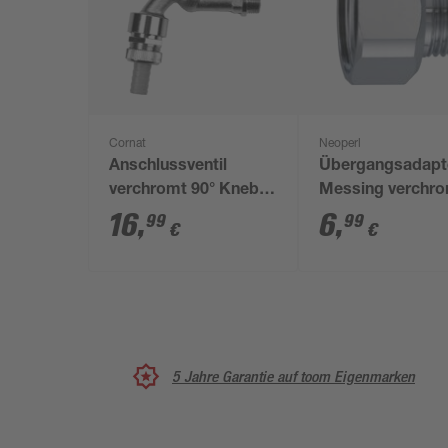
Cornat
Neoperl
Anschlussventil
Übergangsadapt
verchromt 90° Knebel
Messing verchr
1/2"
1/2"/3/8"
16
,
6
,
99
99
€
€
5 Jahre Garantie auf toom Eigenmarken