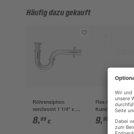
Häufig dazu gekauft
Röhrensiphon
Flex-Siphon
verchromt 1 1/4" x 32
Kunststoff weiß 1
mm
x 40/50 mm
8
,
9
,
99
99
€
€