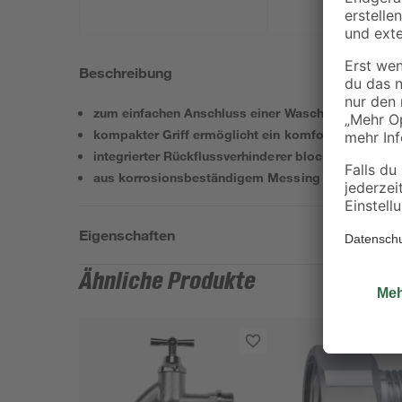
Beschreibung
zum einfachen Anschluss einer Wasch- oder Spülma
kompakter Griff ermöglicht ein komfortables Reg
integrierter Rückflussverhinderer blockiert den S
aus korrosionsbeständigem Messing
Eigenschaften
Ähnliche Produkte