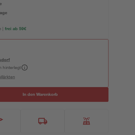
e
tage
 |
frei ab 59€
sdorf
h hinterlegt
 Märkten
In den Warenkorb