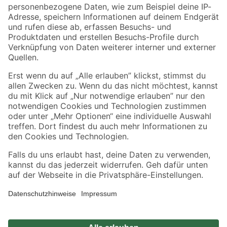
Zahlungsarten
Versandarten
Sicher einkaufen
Jetzt die toom-App herunterladen
Alle Preisangaben in EUR inkl. gesetzl. MwSt.. Die dargestellten Angebote sind unter
Umständen nicht in allen Märkten verfügbar. Die angegebenen Verfügbarkeiten beziehen
sich auf den unter "Mein Markt" ausgewählten toom Baumarkt. Alle Angebote und
Produkte nur solange der Vorrat reicht.
*Paketversand ab 59 € versandkostenfrei, gilt nicht für Artikel mit Speditionsversand, hier
fallen zusätzliche Versandkosten an.
Datenschutz
Privatsphäre
Impressum
AGB