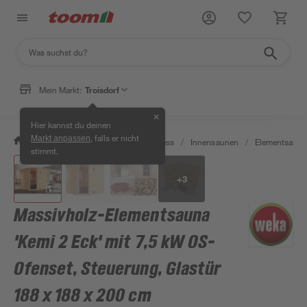
Mein Markt:
Troisdorf
✕
Hier kannst du deinen
, falls er nicht
Markt anpassen
/
Bad & Sanitär
/
Sauna & Wellness
/
Innensaunen
/
Elementsaune
stimmt.
+
3
Massivholz-Elementsauna
'Kemi 2 Eck' mit 7,5 kW OS-
Ofenset, Steuerung, Glastür
188 x 188 x 200 cm