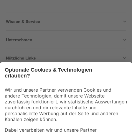
Wissen & Service
Unternehmen
Nützliche Links
Bleib auf dem Laufenden mit unserem Newsletter
Der toom Newsletter: Keine Angebote und Aktionen mehr verpassen!
Zur Newsletter Anmeldung
Folge uns