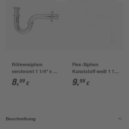
Röhrensiphon
Flex-Siphon
verchromt 1 1/4" x 32
Kunststoff weiß 1 1/2'
mm
x 40/50 mm
8
,
9
,
99
99
€
€
Beschreibung