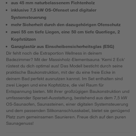
aus 45 mm naturbelassenem Fichtenholz
inklusive 7,5 kW OS-Ofenset und digitaler
Systemsteuerung
mehr Sicherheit durch den dazugehörigen Ofenschutz
zwei 55 cm tiefe Liegen, eine 50 cm tiefe Querliege, 2
Kopfstützen
Ganzglastür aus Einscheibensicherheitsglas (ESG)
Dir fehlt noch die Extraportion Wellness in deinem
Badezimmer? Mit der Massivholz-Elementsauna 'Kemi 2 Eck'
rüstest du dich optimal aus! Das Modell besticht durch seine
praktische Baukonstruktion, mit der du eine freie Ecke in
deinem Bad perfekt ausnutzen kannst. Im Set enthalten sind
zwei Liegen und eine Kopfstütze, die viel Raum für
Entspannung bieten. Mit ihrer großzügigen Baukonstruktion und
umfassender Sparset-Ausstattung, bestehend aus dem 7,5 kW
OS-Saunaofen, Saunasteinen, einer digitalen Systemsteuerung
und dem passenden Silikonanschlusskabel, bietet sie genügend
Platz zum gemeinsamen Saunieren. Freue dich auf den puren
Saunagenuss!