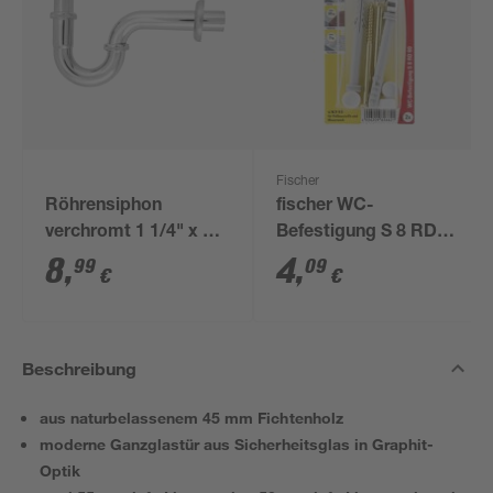
Fischer
Röhrensiphon
fischer WC-
verchromt 1 1/4" x 32
Befestigung S 8 RD
mm
80 2 Stück
8
,
4
,
99
09
€
€
Beschreibung
aus naturbelassenem 45 mm Fichtenholz
moderne Ganzglastür aus Sicherheitsglas in Graphit-
Optik