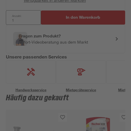
Verfügbarkeit in anderen Märkten
Anzahl:
In den Warenkorb
Fragen zum Produkt?
Sofort-Videoberatung aus dem Markt
Unsere passenden Services
Handwerksservice
Mietgeräteservice
Miettra
Häufig dazu gekauft