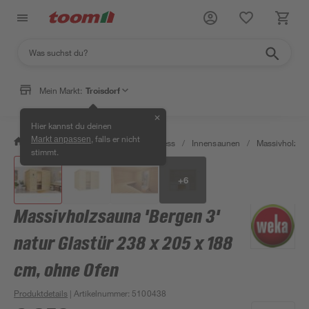
Mein Markt:
Troisdorf
✕
Hier kannst du deinen
, falls er nicht
Markt anpassen
/
Bad & Sanitär
/
Sauna & Wellness
/
Innensaunen
/
Massivholzsa
stimmt.
+
6
Massivholzsauna 'Bergen 3'
natur Glastür 238 x 205 x 188
cm, ohne Ofen
Produktdetails
| Artikelnummer
:
5100438