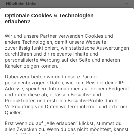
Nützliche Links
Bleib auf dem Laufenden mit unserem Newsletter
Der toom Newsletter: Keine Angebote und Aktionen mehr verpassen!
Zur Newsletter Anmeldung
Folge uns
Zahlungsarten
Versandarten
Sicher einkaufen