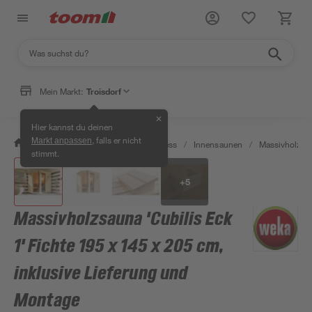
Mein Markt:
Troisdorf
✕
Hier kannst du deinen
, falls er nicht
Markt anpassen
/
Bad & Sanitär
/
Sauna & Wellness
/
Innensaunen
/
Massivholzsa
stimmt.
+
5
Massivholzsauna 'Cubilis Eck
1' Fichte 195 x 145 x 205 cm,
inklusive Lieferung und
Montage