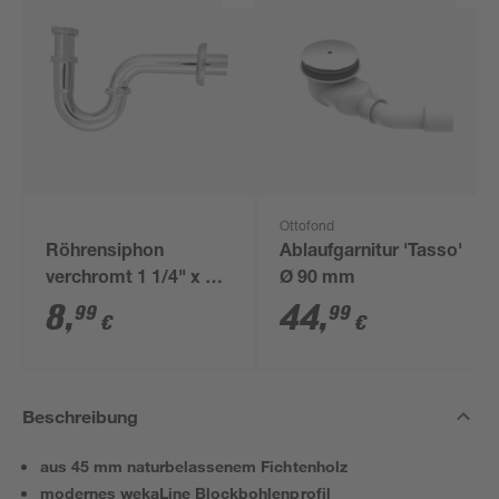
Ottofond
Röhrensiphon
Ablaufgarnitur 'Tasso'
verchromt 1 1/4" x 32
Ø 90 mm
mm
8
,
44
,
99
99
€
€
Beschreibung
aus 45 mm naturbelassenem Fichtenholz
modernes wekaLine Blockbohlenprofil