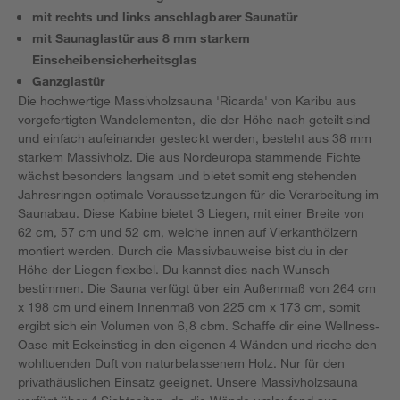
mit rechts und links anschlagbarer Saunatür
mit Saunaglastür aus 8 mm starkem
Einscheibensicherheitsglas
Ganzglastür
Die hochwertige Massivholzsauna 'Ricarda' von Karibu aus
vorgefertigten Wandelementen, die der Höhe nach geteilt sind
und einfach aufeinander gesteckt werden, besteht aus 38 mm
starkem Massivholz. Die aus Nordeuropa stammende Fichte
wächst besonders langsam und bietet somit eng stehenden
Jahresringen optimale Voraussetzungen für die Verarbeitung im
Saunabau. Diese Kabine bietet 3 Liegen, mit einer Breite von
62 cm, 57 cm und 52 cm, welche innen auf Vierkanthölzern
montiert werden. Durch die Massivbauweise bist du in der
Höhe der Liegen flexibel. Du kannst dies nach Wunsch
bestimmen. Die Sauna verfügt über ein Außenmaß von 264 cm
x 198 cm und einem Innenmaß von 225 cm x 173 cm, somit
ergibt sich ein Volumen von 6,8 cbm. Schaffe dir eine Wellness-
Oase mit Eckeinstieg in den eigenen 4 Wänden und rieche den
wohltuenden Duft von naturbelassenem Holz. Nur für den
privathäuslichen Einsatz geeignet. Unsere Massivholzsauna