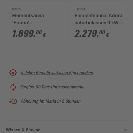
Karibu
Karibu
Elementsauna
Elementsauna 'Adora'
'Emma'
naturbelassen 9 kW
naturbelassen mit
Ofen Edelstahl
1.899
,
2.279
,
00
00
€
€
Klarglastür 170 x 151
externe Steuerung
x 198 cm
Easy 151 x 151 x 198
cm
5 Jahre Garantie auf toom Eigenmarken
Sorglos, 90 Tage Umtauschgarantie
Abholung im Markt in 2 Stunden
Wissen & Service