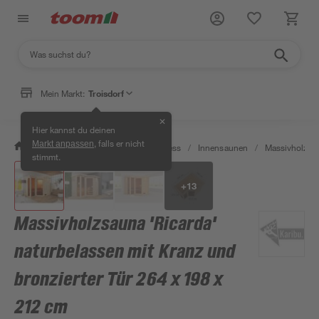
Mein Markt:
Troisdorf
✕
Hier kannst du deinen
, falls er nicht
Markt anpassen
/
Bad & Sanitär
/
Sauna & Wellness
/
Innensaunen
/
Massivholzsa
stimmt.
+
13
Massivholzsauna 'Ricarda'
naturbelassen mit Kranz und
bronzierter Tür 264 x 198 x
212 cm