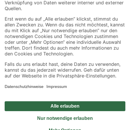
Sicher einkaufen
Jetzt die toom-App herunterladen
Alle Preisangaben in EUR inkl. gesetzl. MwSt.. Die dargestellten Angebote sind unter
Umständen nicht in allen Märkten verfügbar. Die angegebenen Verfügbarkeiten beziehen
sich auf den unter "Mein Markt" ausgewählten toom Baumarkt. Alle Angebote und
Produkte nur solange der Vorrat reicht.
*Paketversand ab 59 € versandkostenfrei, gilt nicht für Artikel mit Speditionsversand, hier
fallen zusätzliche Versandkosten an.
Datenschutz
Privatsphäre
Impressum
AGB
Nutzungsbedingungen
Widerrufsrecht
Vertrag widerrufen
Barrierefreiheit