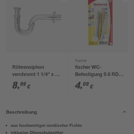
Fischer
Röhrensiphon
fischer WC-
verchromt 1 1/4" x 32
Befestigung S 8 RD
mm
80 2 Stück
8
,
4
,
99
09
€
€
Beschreibung
aus hochwertiger nordischer Fichte
inklusive Ofenschutzgitter