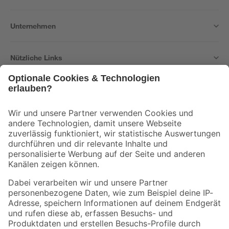
Unternehmen
Nützliche Links
Bleib auf dem Laufenden mit unserem Newsletter
Der toom Newsletter: Keine Angebote und Aktionen mehr verpassen!
Zur Newsletter Anmeldung
Folge uns
Zahlungsarten
Versandarten