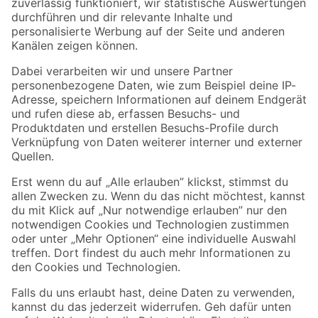
Zur Newsletter Anmeldung
Folge uns
Zahlungsarten
Versandarten
Sicher einkaufen
Jetzt die toom-App herunterladen
Alle Preisangaben in EUR inkl. gesetzl. MwSt.. Die dargestellten Angebote sind unter