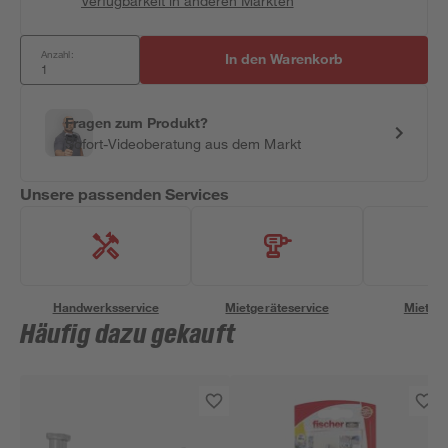
Verfügbarkeit in anderen Märkten
Anzahl:
In den Warenkorb
Fragen zum Produkt?
Sofort-Videoberatung aus dem Markt
Unsere passenden Services
Handwerksservice
Mietgeräteservice
Miettra
Häufig dazu gekauft