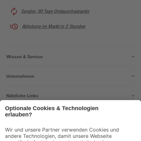
Sorglos, 90 Tage Umtauschgarantie
Abholung im Markt in 2 Stunden
Wissen & Service
Unternehmen
Nützliche Links
Bleib auf dem Laufenden mit unserem Newsletter
Der toom Newsletter: Keine Angebote und Aktionen mehr verpassen!