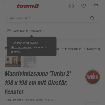
Mein Markt:
Troisdorf
✕
Hier kannst du deinen
, falls er nicht
Markt anpassen
/
Bad & Sanitär
/
Sauna & Wellness
/
Innensaunen
/
Massivholzsa
stimmt.
Massivholzsauna 'Turku 2'
198 x 198 cm mit Glastür,
Fenster
Produktdetails
| Artikelnummer
:
5100449