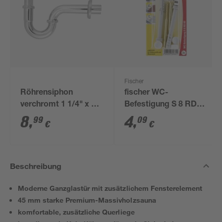
Fischer
Röhrensiphon
fischer WC-
verchromt 1 1/4" x 32
Befestigung S 8 RD
mm
80 2 Stück
8
,
4
,
99
09
€
€
Beschreibung
Moderne Ganzglastür mit zusätzlichem Fensterelement
45 mm starke Premium-Massivholzsauna
komfortable, zusätzliche Querliege