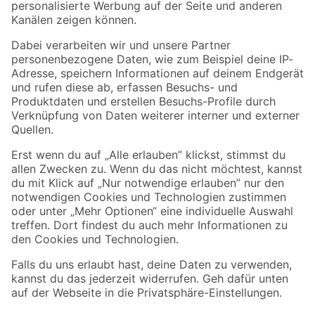
Folge uns
Zahlungsarten
Versandarten
Sicher einkaufen
Jetzt die toom-App herunterladen
Alle Preisangaben in EUR inkl. gesetzl. MwSt.. Die dargestellten Angebote sind unter
Umständen nicht in allen Märkten verfügbar. Die angegebenen Verfügbarkeiten beziehen
sich auf den unter "Mein Markt" ausgewählten toom Baumarkt. Alle Angebote und
Produkte nur solange der Vorrat reicht.