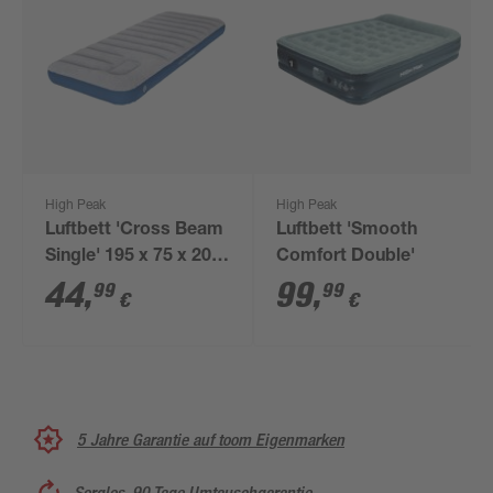
High Peak
High Peak
Luftbett 'Cross Beam
Luftbett 'Smooth
Single' 195 x 75 x 20
Comfort Double'
cm
44
,
99
,
99
99
€
€
5 Jahre Garantie auf toom Eigenmarken
Sorglos, 90 Tage Umtauschgarantie