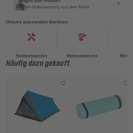
Fragen zum Produkt?
Sofort-Videoberatung aus dem Markt
Unsere passenden Services
Handwerksservice
Mietgeräteservice
Miettra
Häufig dazu gekauft