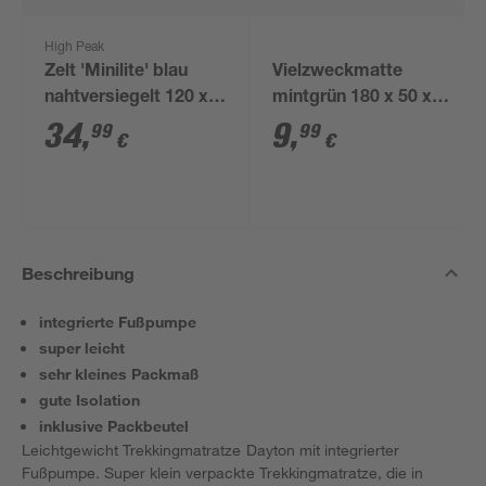
High Peak
Zelt 'Minilite' blau
Vielzweckmatte
nahtversiegelt 120 x
mintgrün 180 x 50 x
200 cm
1,2 cm
34
,
9
,
99
99
€
€
Beschreibung
integrierte Fußpumpe
super leicht
sehr kleines Packmaß
gute Isolation
inklusive Packbeutel
Leichtgewicht Trekkingmatratze Dayton mit integrierter
Fußpumpe. Super klein verpackte Trekkingmatratze, die in