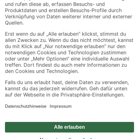
Zahlungsarten
Versandarten
Sicher einkaufen
Jetzt die toom-App herunterladen
Alle Preisangaben in EUR inkl. gesetzl. MwSt.. Die dargestellten Angebote sind unter
Umständen nicht in allen Märkten verfügbar. Die angegebenen Verfügbarkeiten beziehen
sich auf den unter "Mein Markt" ausgewählten toom Baumarkt. Alle Angebote und
Produkte nur solange der Vorrat reicht.
*Paketversand ab 59 € versandkostenfrei, gilt nicht für Artikel mit Speditionsversand, hier
fallen zusätzliche Versandkosten an.
Datenschutz
Privatsphäre
Impressum
AGB
Nutzungsbedingungen
Widerrufsrecht
Vertrag widerrufen