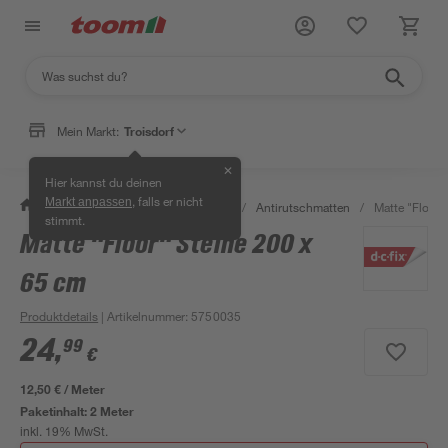
Mein Markt:
Troisdorf
✕
Hier kannst du deinen
, falls er nicht
Markt anpassen
/
Bad & Sanitär
/
Badsicherheit
/
Antirutschmatten
/
Matte "Floor"
stimmt.
Matte "Floor" Steine 200 x
65 cm
Produktdetails
| Artikelnummer
:
5750035
24
,
99
€
12,50 € / Meter
Paketinhalt:
2 Meter
inkl. 19% MwSt.