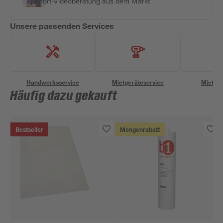
Sofort-Videoberatung aus dem Markt
Unsere passenden Services
Handwerksservice
Mietgeräteservice
Miettra
Häufig dazu gekauft
Bestseller
Mengenrabatt