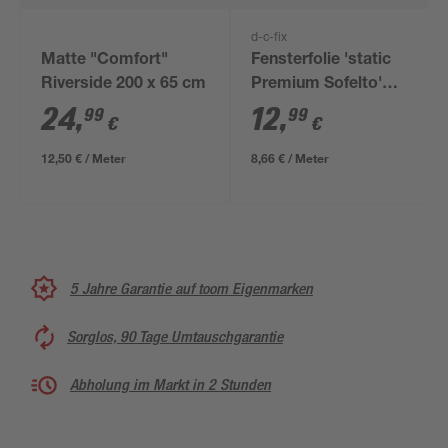
d-c-fix
Matte "Comfort"
Fensterfolie 'static
Riverside 200 x 65 cm
Premium Sofelto'
transparent Felloptik
24
,
12
,
99
99
€
€
45 x 150 cm
12,50 € / Meter
8,66 € / Meter
5 Jahre Garantie auf toom Eigenmarken
Sorglos, 90 Tage Umtauschgarantie
Abholung im Markt in 2 Stunden