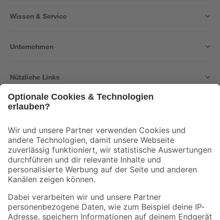
Wissen & Service
Unternehmen
Nützliche Links
Bleib auf dem Laufenden mit unserem Newsletter
Der toom Newsletter: Keine Angebote und Aktionen mehr verpassen!
Zur Newsletter Anmeldung
Folge uns