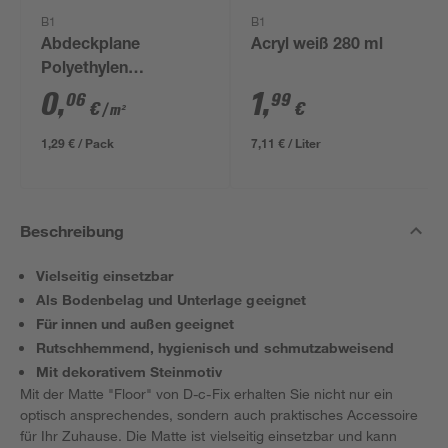
B1
B1
Abdeckplane
Acryl weiß 280 ml
Polyethylen
transparent 4 x 5 m
0
,
1
,
06
99
€
€
/ m²
1,29 € / Pack
7,11 € / Liter
Beschreibung
Vielseitig einsetzbar
Als Bodenbelag und Unterlage geeignet
Für innen und außen geeignet
Rutschhemmend, hygienisch und schmutzabweisend
Mit dekorativem Steinmotiv
Mit der Matte "Floor" von D-c-Fix erhalten Sie nicht nur ein
optisch ansprechendes, sondern auch praktisches Accessoire
für Ihr Zuhause. Die Matte ist vielseitig einsetzbar und kann