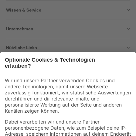
Wissen & Service
Unternehmen
Nützliche Links
Bleib auf dem Laufenden mit unserem Newsletter
Der toom Newsletter: Keine Angebote und Aktionen mehr verpassen!
Zur Newsletter Anmeldung
Folge uns