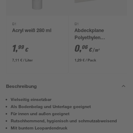
B1
B1
Acryl weiß 280 ml
Abdeckplane
Polyethylen
transparent 4 x 5 m
1
,
0
,
99
06
€
€
/ m²
7,11 € / Liter
1,29 € / Pack
Beschreibung
Vielseitig einsetzbar
Als Bodenbelag und Unterlage geeignet
Für innen und außen geeignet
Rutschhemmend, hygienisch und schmutzabweisend
Mit buntem Leopardendruck