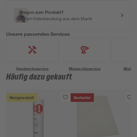
Fragen zum Produkt?
Sofort-Videoberatung aus dem Markt
Unsere passenden Services
Handwerksservice
Mietgeräteservice
Miettra
Häufig dazu gekauft
Mengenrabatt
Bestseller