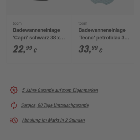
toom
toom
Badewanneneinlage
Badewanneneinlage
'Capri' schwarz 38 x
'Tecno' petrolblau 38
72 cm
x 89 cm
22
,
33
,
99
99
€
€
5 Jahre Garantie auf toom Eigenmarken
Sorglos, 90 Tage Umtauschgarantie
Abholung im Markt in 2 Stunden