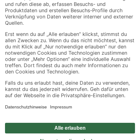
Zahlungsarten
Versandarten
Sicher einkaufen
Jetzt die toom-App herunterladen
Alle Preisangaben in EUR inkl. gesetzl. MwSt.. Die dargestellten Angebote sind unter
Umständen nicht in allen Märkten verfügbar. Die angegebenen Verfügbarkeiten beziehen
sich auf den unter "Mein Markt" ausgewählten toom Baumarkt. Alle Angebote und
Produkte nur solange der Vorrat reicht.
*Paketversand ab 59 € versandkostenfrei, gilt nicht für Artikel mit Speditionsversand, hier
fallen zusätzliche Versandkosten an.
Datenschutz
Privatsphäre
Impressum
AGB
Nutzungsbedingungen
Widerrufsrecht
Vertrag widerrufen