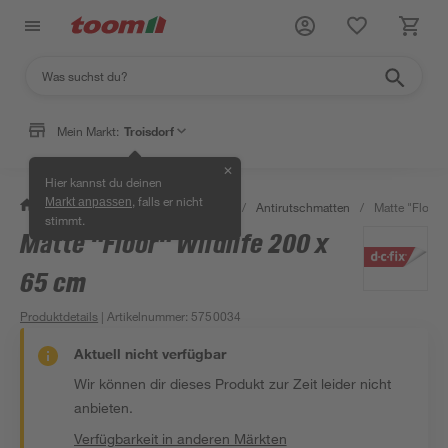
Mein Markt:
Troisdorf
✕
Hier kannst du deinen
, falls er nicht
Markt anpassen
/
Bad & Sanitär
/
Badsicherheit
/
Antirutschmatten
/
Matte "Floor"
stimmt.
Matte "Floor" Wildlife 200 x
65 cm
Produktdetails
| Artikelnummer
:
5750034
Aktuell nicht verfügbar
Wir können dir dieses Produkt zur Zeit leider nicht
anbieten.
Verfügbarkeit in anderen Märkten