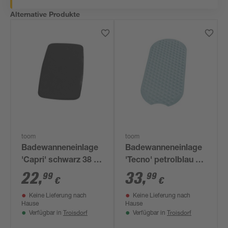
Alternative Produkte
toom
toom
Badewanneneinlage
Badewanneneinlage
'Capri' schwarz 38 x
'Tecno' petrolblau 38
72 cm
x 89 cm
22
,
33
,
99
99
€
€
Keine Lieferung nach
Keine Lieferung nach
Hause
Hause
Troisdorf
Troisdorf
Verfügbar in
Verfügbar in