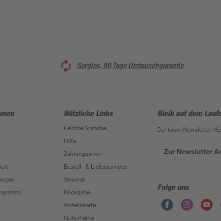
Sorglos, 90 Tage Umtauschgarantie
hmen
Nützliche Links
Bleib auf dem Lauf
Leichte Sprache
Der toom Newsletter: K
Hilfe
Zur Newsletter 
Zahlungsarten
eit
Bestell- & Lieferservices
ungen
Versand
Folge uns
Programm
Rückgabe
Vorteilskarte
Gutscheine