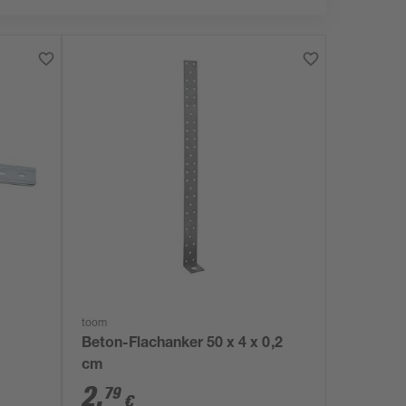
toom
Beton-Flachanker 50 x 4 x 0,2
cm
2
,
79
€