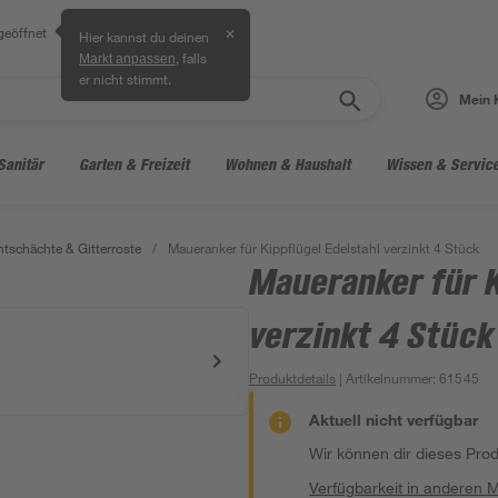
geöffnet
✕
Hier kannst du deinen
, falls
Markt anpassen
er nicht stimmt.
Mein 
Sanitär
Garten & Freizeit
Wohnen & Haushalt
Wissen & Servic
htschächte & Gitterroste
/
Maueranker für Kippflügel Edelstahl verzinkt 4 Stück
Maueranker für K
verzinkt 4 Stück
Produktdetails
| Artikelnummer
:
61545
Aktuell nicht verfügbar
Wir können dir dieses Produ
Verfügbarkeit in anderen 