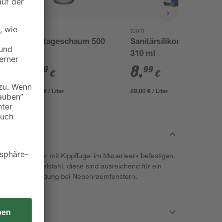
toom
Montageschaum 500
Sanitärsilikon weiß
ml
310 ml
6
,
8
,
29
99
€
€
12,58 € / Liter
29,00 € / Liter
n sich Fenster mit Kippflügel im Mauerwerk befestigen.
erzinktem Edelstahl, diese sind ausreichend für ein
sich zur Anwendung bei Nebenraumfenstern.