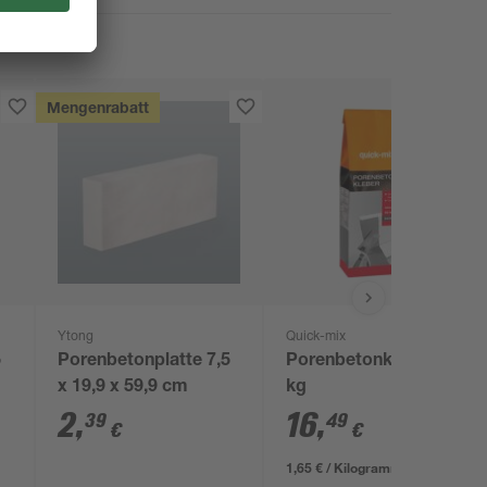
Mengenrabatt
Ytong
Quick-mix
5
Porenbetonplatte 7,5
Porenbetonkleber 10
x 19,9 x 59,9 cm
kg
2
,
16
,
39
49
€
€
1,65 € / Kilogramm