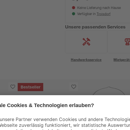
Keine Lieferung nach Hause
Troisdorf
Verfügbar in
Unsere passenden Services
Handwerksservice
Mietgerät
Bestseller