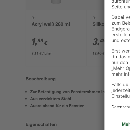
B1
B1
Acryl weiß 280 ml
Silikon weiß 280
1
,
3
,
99
49
€
€
7,11 € / Liter
12,46 € / Liter
Beschreibung
Zur Befestigung von Fensterrahmen im Mauerwerk
Aus verzinktem Stahl
Ausreichend für ein Fenster
Eigenschaften