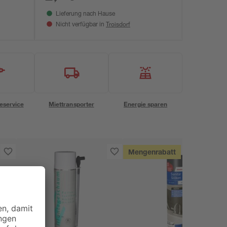
Lieferung nach Hause
Troisdorf
Nicht verfügbar in
eservice
Miettransporter
Energie sparen
Mengenrabatt