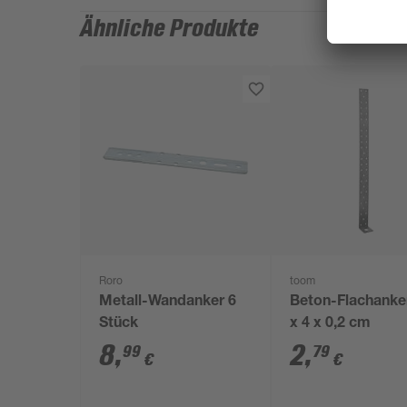
Ähnliche Produkte
Roro
toom
Metall-Wandanker 6
Beton-Flachanke
Stück
x 4 x 0,2 cm
8
,
2
,
99
79
€
€