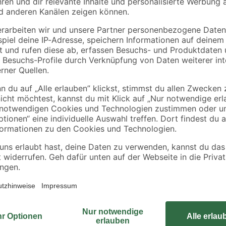
B1
 ml
Kartuschenpresse
Baueimer 12 l
230 mm
5
,
1
,
99
69
€
€
Mit dem Maueranker von Aco lasse
Sie erhalten vier Maueranker aus v
Fenster. Die Maueranker eignen 