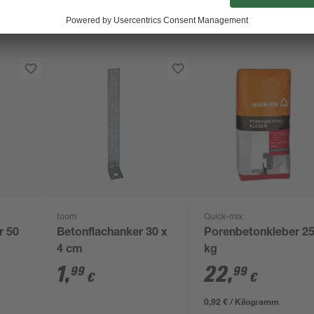
toom
Quick-mix
r 50
Betonflachanker 30 x
Porenbetonkleber 2
4 cm
kg
1
,
22
,
99
99
€
€
0,92 € / Kilogramm