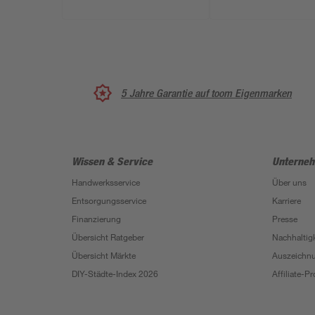
5 Jahre Garantie auf toom Eigenmarken
Wissen & Service
Unterne
Handwerksservice
Über uns
Entsorgungsservice
Karriere
Finanzierung
Presse
Übersicht Ratgeber
Nachhaltigk
Übersicht Märkte
Auszeichn
DIY-Städte-Index 2026
Affiliate-