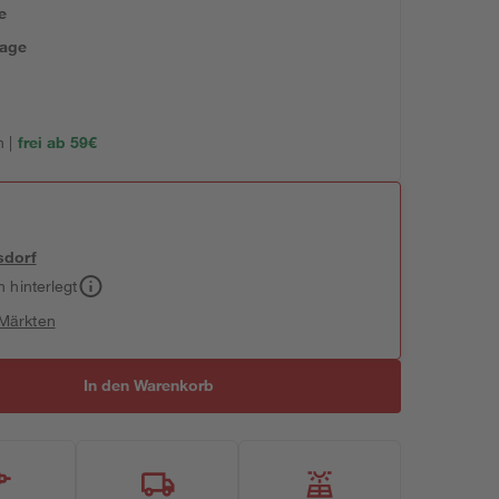
e
tage
 |
frei ab 59€
sdorf
h hinterlegt
 Märkten
In den Warenkorb