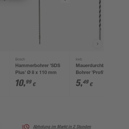
Bosch
kwb
Hammerbohrer 'SDS
Mauerdurchbruch-
Plus' Ø 8 x 110 mm
Bohrer 'Profi' Ø 6 x
200 mm
10
,
5
,
99
49
€
€
Abholung im Markt in 2 Stunden