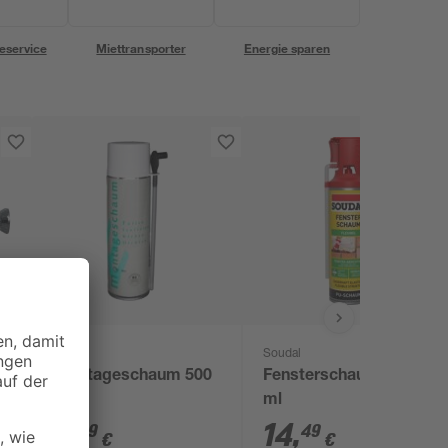
eservice
Miettransporter
Energie sparen
Soudal
aube
Montageschaum 500
Fensterschaum 500
ml
ml
5
,
14
,
99
49
€
€