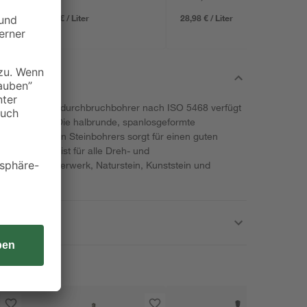
11,98 € / Liter
28,98 € / Liter
b 'Profi' Mauerdurchbruchbohrer nach ISO 5468 verfügt
 Bohrspitze. Die halbrunde, spanlosgeformte
ugelgestrahlten Steinbohrers sorgt für einen guten
este Bohrer ist für alle Dreh- und
ten von Mauerwerk, Naturstein, Kunststein und