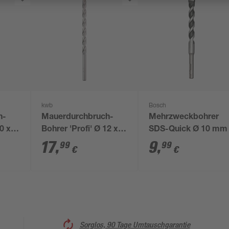
kwb
Bosch
h-
Mauerdurchbruch-
Mehrzweckbohrer
0 x
Bohrer 'Profi' Ø 12 x
SDS-Quick Ø 10 mm
400 mm
17
,
9
,
99
99
€
€
Sorglos, 90 Tage Umtauschgarantie