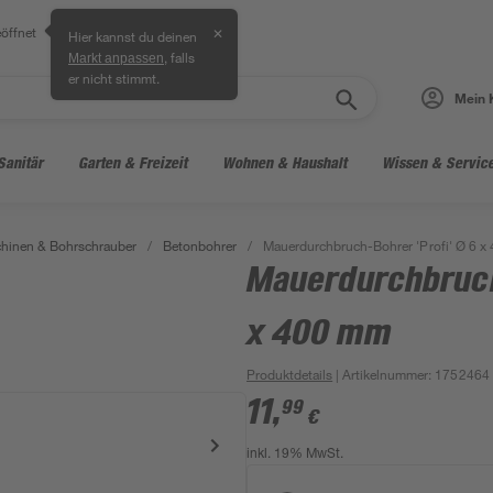
öffnet
✕
Hier kannst du deinen
, falls
Markt anpassen
er nicht stimmt.
Mein 
Sanitär
Garten & Freizeit
Wohnen & Haushalt
Wissen & Servic
hinen & Bohrschrauber
/
Betonbohrer
/
Mauerdurchbruch-Bohrer 'Profi' Ø 6 
Mauerdurchbruch
x 400 mm
Produktdetails
| Artikelnummer
:
1752464
11
,
99
€
inkl. 19% MwSt.