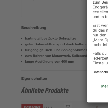
Beschreibung
hartmetallbestückte Bohrspitze
guter Bohrmehltransport dank halbrunder Bohrspir
für gängige Dreh- und Schlagbohrmaschinen
zum Bohren von Mauerwerk, Kalksandstein, Natur-
lange Ausführung von 400 mm
Eigenschaften
Ähnliche Produkte
Bestseller