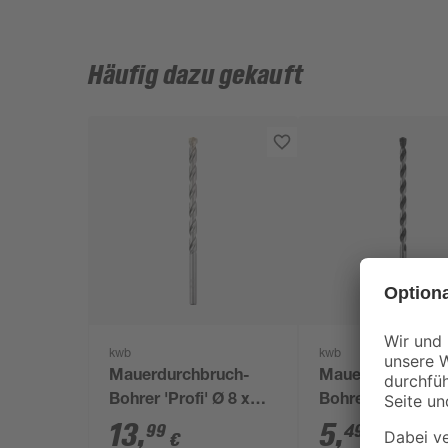
Häufig dazu gekauft
kwb
kwb
Mauerdurchbruch-
Mauerdurchbruc
Bohrer 'Profi' Ø 8 x
Bohrer 'Profi' Ø 6
400 mm
200 mm
13
,
5
,
99
49
€
€