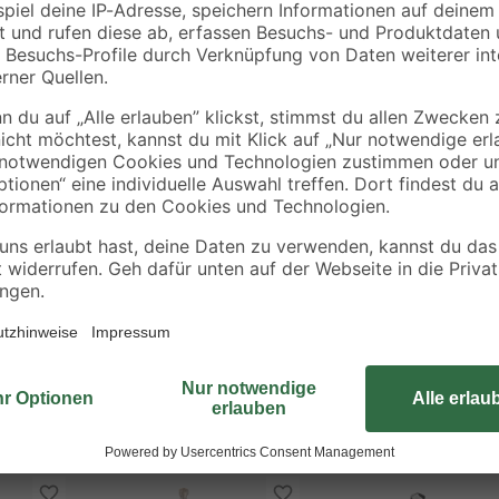
Der lange hartmetallbestückte kw
über eine hochtemperatur-gelötete
ale
Bohrerspirale des graufarbenen, k
Bohrmehltransport. Der schlagbohrf
 und Kunststein
Schlagbohrmaschinen zum Bearbei
Kalksandstein geeignet.