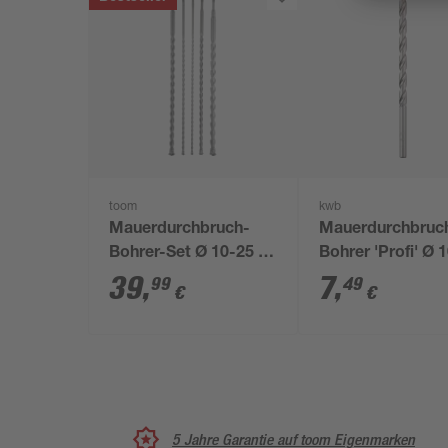
toom
kwb
Mauerdurchbruch-
Mauerdurchbruc
Bohrer-Set Ø 10-25 x
Bohrer 'Profi' Ø 1
600 mm 5-teilig
200 mm
39
,
7
,
99
49
€
€
5 Jahre Garantie auf toom Eigenmarken