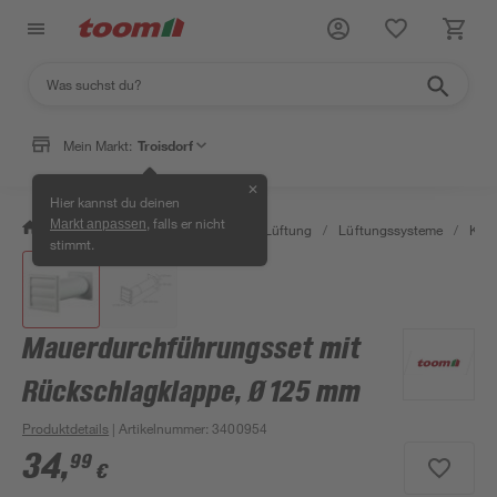
Mein Markt:
Troisdorf
✕
Hier kannst du deinen
, falls er nicht
Markt anpassen
/
Bauen & Renovieren
/
Klima & Lüftung
/
Lüftungssysteme
/
Kanä
stimmt.
Mauerdurchführungsset mit
Rückschlagklappe, Ø 125 mm
Produktdetails
| Artikelnummer
:
3400954
34
,
99
€