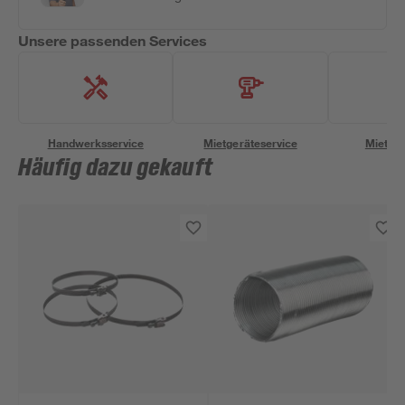
Unsere passenden Services
Handwerksservice
Mietgeräteservice
Miettra
Häufig dazu gekauft