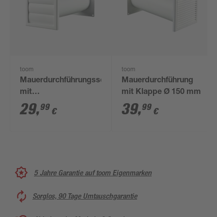
toom
toom
Mauerdurchführungsset
Mauerdurchführung
mit
mit Klappe Ø 150 mm
Rückschlagklappe, Ø
29
,
39
,
99
99
€
€
100 mm
5 Jahre Garantie auf toom Eigenmarken
Sorglos, 90 Tage Umtauschgarantie