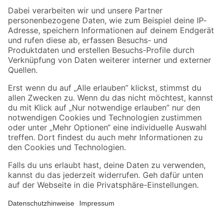
Zahlungsarten
Versandarten
Sicher einkaufen
Jetzt die toom-App herunterladen
Alle Preisangaben in EUR inkl. gesetzl. MwSt.. Die dargestellten Angebote sind unter
Umständen nicht in allen Märkten verfügbar. Die angegebenen Verfügbarkeiten beziehen
sich auf den unter "Mein Markt" ausgewählten toom Baumarkt. Alle Angebote und
Produkte nur solange der Vorrat reicht.
*Paketversand ab 59 € versandkostenfrei, gilt nicht für Artikel mit Speditionsversand, hier
fallen zusätzliche Versandkosten an.