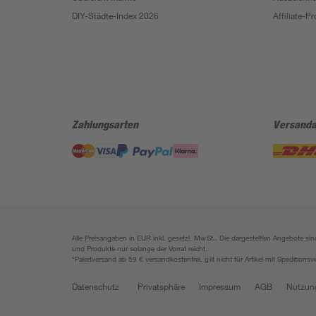
DIY-Städte-Index 2026
Affiliate-
Zahlungsarten
Versanda
Alle Preisangaben in EUR inkl. gesetzl. MwSt.. Die dargestellten Angebote 
und Produkte nur solange der Vorrat reicht.
*Paketversand ab 59 € versandkostenfrei, gilt nicht für Artikel mit Speditionsv
Datenschutz
Privatsphäre
Impressum
AGB
Nutzun