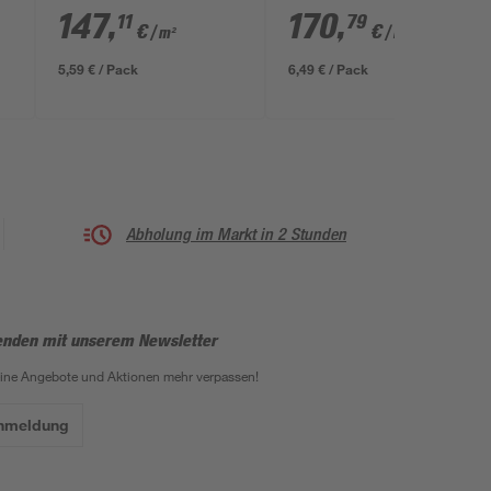
sandsetinfarben 25 x
muschelkalkfarben 25
147
,
170
,
11
79
€
€
/ m²
/ m²
18 x 15 cm
x 18 x 15 cm
5,59 € / Pack
6,49 € / Pack
Abholung im Markt in 2 Stunden
enden mit unserem Newsletter
eine Angebote und Aktionen mehr verpassen!
Anmeldung