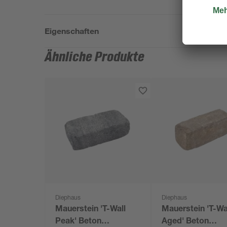
Eigenschaften
Ähnliche Produkte
Diephaus
Diephaus
Mauerstein 'T-Wall
Mauerstein 'T-Wa
Peak' Beton
Aged' Beton