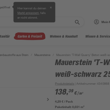
geöffnet
✕
Hier kannst du deinen
, falls
Markt anpassen
er nicht stimmt.
Mein 
Sanitär
Garten & Freizeit
Wohnen & Haushalt
Wissen & Servic
enbaustoffe aus Stein
/
Mauersteine
/
Mauerstein 'T-Wall Quarry' Beton weiß-s
Mauerstein 'T-Wa
weiß-schwarz 25
Produktdetails
| Artikelnummer
:
4340868
138
,
39
€
/ m²
4,29 € / Pack
Paketinhalt:
0,031 m²