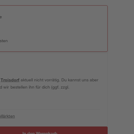
e
n
sten
t
Troisdorf
aktuell nicht vorrätig. Du kannst uns aber
wir bestellen ihn für dich (ggf. zzgl.
 Märkten
In den Warenkorb