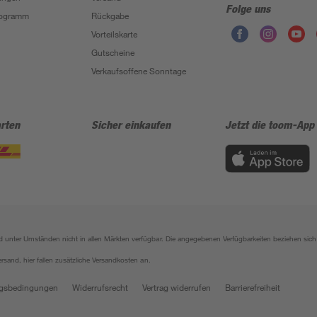
Folge uns
Programm
Rückgabe
Vorteilskarte
Gutscheine
Verkaufsoffene Sonntage
rten
Sicher einkaufen
Jetzt die toom-App
sind unter Umständen nicht in allen Märkten verfügbar. Die angegebenen Verfügbarkeiten beziehen s
ersand, hier fallen zusätzliche Versandkosten an.
gsbedingungen
Widerrufsrecht
Vertrag widerrufen
Barrierefreiheit