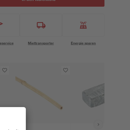
eservice
Miettransporter
Energie sparen