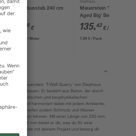
Diephaus
Bambusstab 240 cm
Mauerstein 'T-Wall
Aged Big' Beton grau
42 x 21 x 14 cm
3
,
135
,
99
42
€
€
/ m²
1,66 € / Meter
7,99 € / Pack
h – mit dem Mauerstein 'T-Wall Quarry' von Diephaus
ase im Garten bauen. Er besteht aus Beton, der durch
tatischen, ästhetischen und bauphysikalischen
liche Farbverlauf harmoniert dabei mit jedem Ambiente.
Beschichtung perlen zudem Schmutz und Wasser
s nicht entstehen können. Mit einer Länge von 250 mm,
 Höhe von 125 mm bietet er dir, was du für eine
Starte noch heute mit deinem Projekt und besorg dir