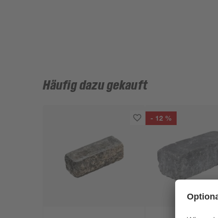
Häufig dazu gekauft
- 12 %