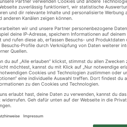
EHL
EHL
na'
Mauerstein 'Verona
Mauerstein 'Verona
 x 12
Antik' muschelkalk 40
Antik' anthrazit 20 x
x 20 x 14 cm
40 x 14 cm
99
,
99
,
82
82
€
€
/ m²
/ m²
5,59 € / Pack
5,59 € / Pack
Sichtschutz und Blickfang zugleic
i Mauerhöhen ab 3 bis 5 Lagen
kannst du eine Mauer für deine O
seine hohe Langlebigkeit, seine s
, keine speziellen
Eigenschaften besticht. Der natür
An dem Mauerstein mit der PE-3-
einfach ab, sodass Pilze und Moo
hr hohe Farbbeständigkeit
einer Breite von 125 mm und einer
äßiger Pflege)
erfolgreiche Verlegung benötigst. 
deinen Mauerstein bei uns.