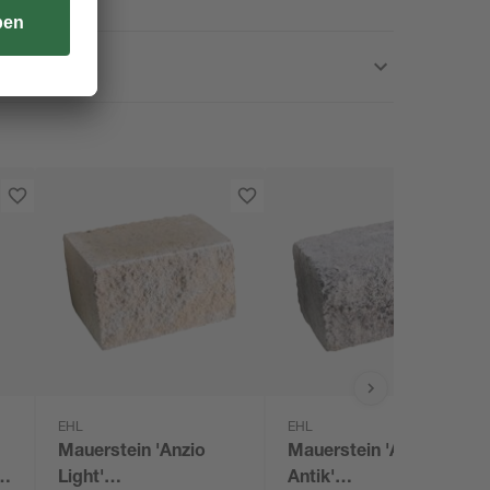
EHL
EHL
Mauerstein 'Anzio
Mauerstein 'Anzio
Light'
Antik'