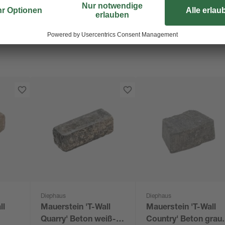
Diephaus
Diephaus
ll
Mauerstein 'T-Wall
Mauerstein 'T-Wall
Quarry' Beton weiß-
Country' Beton grau