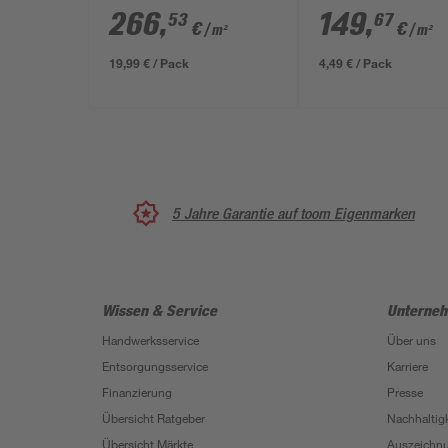
schwarz/weiß 50 x 25
muschelkalkfarb
266
,
149
,
53
67
€
€
/ m²
/ m²
x 15 cm
x 10 x 10 cm
19,99 € / Pack
4,49 € / Pack
5 Jahre Garantie auf toom Eigenmarken
Wissen & Service
Unterne
Handwerksservice
Über uns
Entsorgungsservice
Karriere
Finanzierung
Presse
Übersicht Ratgeber
Nachhaltigk
Übersicht Märkte
Auszeichn