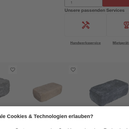
Unsere passenden Services
Handwerksservice
Mietgerät