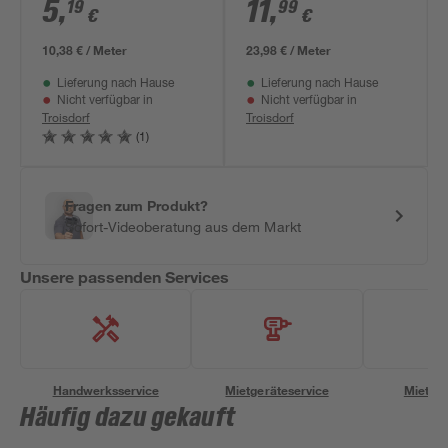
anthrazit 50 x 33 x 5
5
,
11
,
19
99
€
€
cm
10,38 € / Meter
23,98 € / Meter
Lieferung nach Hause
Lieferung nach Hause
Nicht verfügbar in
Nicht verfügbar in
Troisdorf
Troisdorf
(1)
Fragen zum Produkt?
Sofort-Videoberatung aus dem Markt
Unsere passenden Services
Handwerksservice
Mietgeräteservice
Miettra
Häufig dazu gekauft