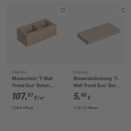
Diephaus
Diephaus
Mauerstein 'T-Wall
Mauerabdeckung 'T-
Trend Eco' Beton
Wall Trend Eco' Beton
sandsteinfarben 45 x
sandsteinfarben 45 x
107
,
5
,
97
09
€
€
/ m²
22,5 x 16,5 cm
22,5 x 5 cm
7,99 € / Pack
11,31 € / Meter