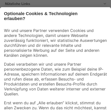
Nützliche Links
Bleib auf dem Laufenden mit unserem Newsletter
Der toom Newsletter: Keine Angebote und Aktionen mehr verpassen!
Zur Newsletter Anmeldung
Folge uns
Zahlungsarten
Versandarten
Sicher einkaufen