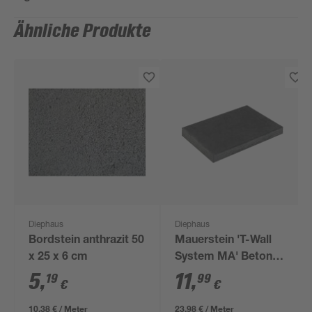
Ähnliche Produkte
Diephaus
Diephaus
Bordstein anthrazit 50
Mauerstein 'T-Wall
x 25 x 6 cm
System MA' Beton
anthrazit 50 x 33 x 5
5
,
11
,
19
99
€
€
cm
10,38 € / Meter
23,98 € / Meter