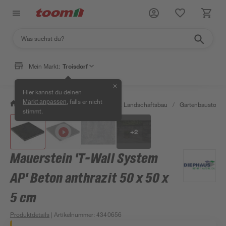
Mein Markt:
Troisdorf
✕
Hier kannst du deinen
, falls er nicht
Markt anpassen
/
Garten & Freizeit
/
Gartenbau & Landschaftsbau
/
Gartenbaustoffe 
stimmt.
+
2
Mauerstein 'T-Wall System
AP' Beton anthrazit 50 x 50 x
5 cm
Produktdetails
| Artikelnummer
:
4340656