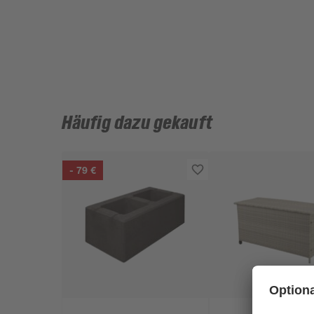
Häufig dazu gekauft
- 79 €