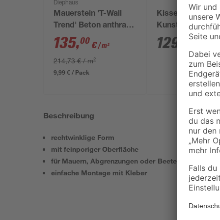
Diephaus
Mauerstein 'T-Wall
Kissenbox 'Elli'
Trend' Beton anthrazit
Kunststoff beige
45 x 22,5 x 16,5 cm
120 x 60 x 50 cm
135
,
129
,
00
99
€
€
/ m²
214,73 € / m²
9,99 € / Pack
Beschreibung
rechtwinklige Form
mit feinporiger Oberfläche
für Mauern, Abgrenzungen oder Beeteinfassungen
einfache Montage mit Kleber