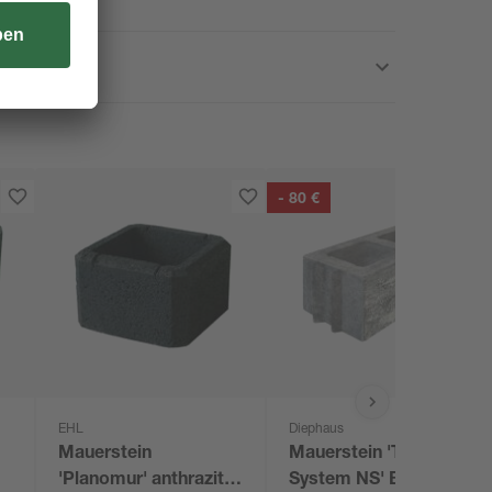
- 80 €
EHL
Diephaus
Mauerstein
Mauerstein 'T-Wall
'Planomur' anthrazit
System NS' Beton