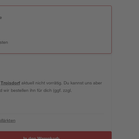
e
n
sten
t
Troisdorf
aktuell nicht vorrätig. Du kannst uns aber
wir bestellen ihn für dich (ggf. zzgl.
 Märkten
In den Warenkorb