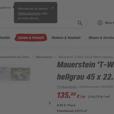
geöffnet
✕
Hier kannst du deinen
, falls
Markt anpassen
er nicht stimmt.
Mein 
Sanitär
Garten & Freizeit
Wohnen & Haushalt
Wissen & Servic
enbaustoffe aus Stein
/
Mauersteine
/
Mauerstein 'T-Wall Trend' Beton hellgrau
Mauerstein 'T-Wa
hellgrau 45 x 22
Produktdetails
| Artikelnummer
:
4340262
135
,
00
€
214,73 € / m²
/ m²
9,99 € / Pack
Paketinhalt:
0,074 m²