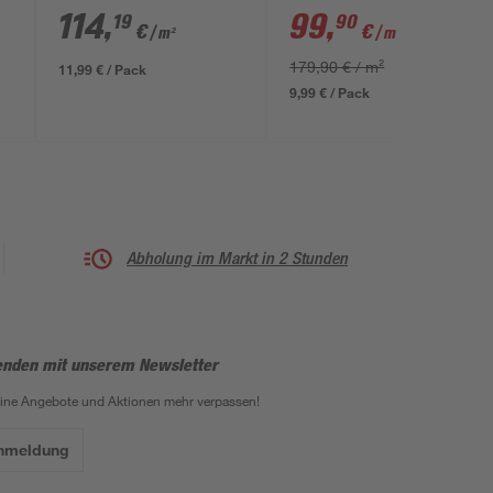
32,5 x 32,5 x 20 cm
schwarz/weiß 50 x 25
114
,
99
,
19
90
€
€
/ m²
/ m²
x 20 cm
179,90 € / m²
11,99 € / Pack
9,99 € / Pack
Abholung im Markt in 2 Stunden
enden mit unserem Newsletter
eine Angebote und Aktionen mehr verpassen!
Anmeldung