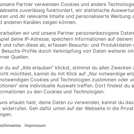
EHL
Mauerstein 'Verona
Universalzement 25
/grau
Antik' anthrazit 20 x
kg
40 x 14 cm
99
,
5
,
82
29
€
€
/ m²
5,59 € / Pack
0,21 € / Kilogramm
Eine Mauer ist gleichzeitig Sichts
Mauerstein 'T-Wall Trend' von Di
Beton hergestellt und besticht du
 verwendbar
bauphysikalische Eigenschaften. 
An dem Mauerstein mit der PE-3-
einfach ab, sodass Moos und Pilz
einer Breite von 225 mm und einer
erfolgreiche Verlegung benötigst. 
deinen Mauerstein bei uns.