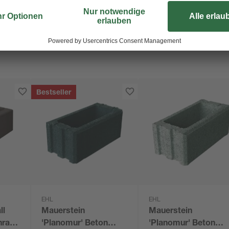
Bestseller
EHL
EHL
ll
Mauerstein
Mauerstein
razit
'Planomur' Beton
'Planomur' Beton