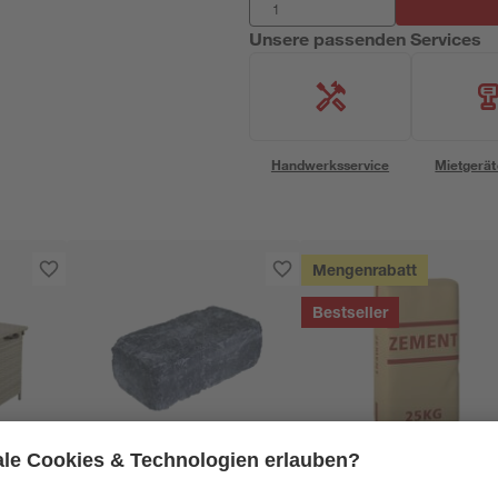
Unsere passenden Services
Handwerksservice
Mietgerät
Mengenrabatt
Bestseller