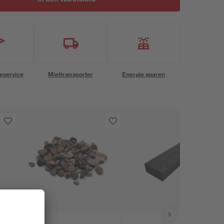
eservice
Miettransporter
Energie sparen