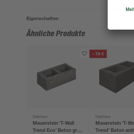
Eigenschaften
Ähnliche Produkte
- 79 €
Diephaus
Diephaus
Mauerstein 'T-Wall
Mauerstein 'T-Wa
Trend Eco' Beton grau
Trend' Beton anth