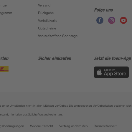
ungen
Versand
Folge uns
Programm
Rückgabe
Vorteilskarte
Gutscheine
Verkaufsoffene Sonntage
rten
Sicher einkaufen
Jetzt die toom-App
sind unter Umständen nicht in allen Märkten verfügbar. Die angegebenen Verfügbarkeiten beziehen s
ersand, hier fallen zusätzliche Versandkosten an.
gsbedingungen
Widerrufsrecht
Vertrag widerrufen
Barrierefreiheit