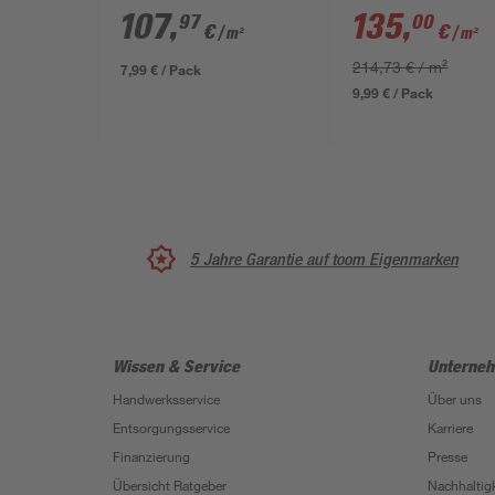
45 x 22,5 x 16,5 cm
45 x 22,5 x 16,5 
107
,
135
,
97
00
€
€
/ m²
/ m²
214,73 € / m²
7,99 € / Pack
9,99 € / Pack
5 Jahre Garantie auf toom Eigenmarken
Wissen & Service
Unterne
Handwerksservice
Über uns
Entsorgungsservice
Karriere
Finanzierung
Presse
Übersicht Ratgeber
Nachhaltigk