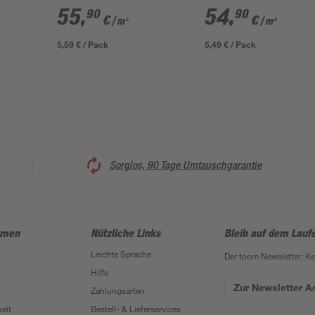
cm
anthrazit 50 x 25 x 20
grau 50 x 25 x 20 cm
55
,
54
,
90
90
€
€
/ m²
/ m²
cm
5,59 € / Pack
5,49 € / Pack
Sorglos, 90 Tage Umtauschgarantie
hmen
Nützliche Links
Bleib auf dem Lauf
Leichte Sprache
Der toom Newsletter: K
Hilfe
Zur Newsletter 
Zahlungsarten
eit
Bestell- & Lieferservices