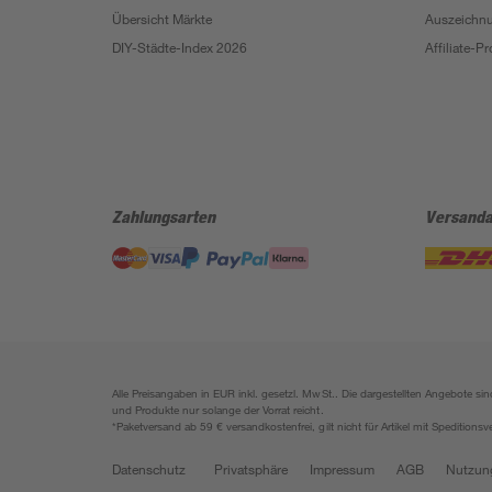
Übersicht Märkte
Auszeichn
DIY-Städte-Index 2026
Affiliate-
Zahlungsarten
Versanda
Alle Preisangaben in EUR inkl. gesetzl. MwSt.. Die dargestellten Angebote 
und Produkte nur solange der Vorrat reicht.
*Paketversand ab 59 € versandkostenfrei, gilt nicht für Artikel mit Speditionsv
Datenschutz
Privatsphäre
Impressum
AGB
Nutzun