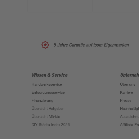
5 Jahre Garantie auf toom Eigenmarken
Wissen & Service
Unterne
Handwerksservice
Über uns
Entsorgungsservice
Karriere
Finanzierung
Presse
Übersicht Ratgeber
Nachhaltigk
Übersicht Märkte
Auszeichn
DIY-Städte-Index 2026
Affiliate-