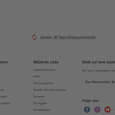
Sorglos, 90 Tage Umtauschgarantie
hmen
Nützliche Links
Bleib auf dem Lauf
Leichte Sprache
Der toom Newsletter: K
Hilfe
Zur Newsletter 
Zahlungsarten
eit
Bestell- & Lieferservices
ungen
Versand
Folge uns
Programm
Rückgabe
Vorteilskarte