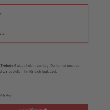
e
n
sten
t
Troisdorf
aktuell nicht vorrätig. Du kannst uns aber
wir bestellen ihn für dich (ggf. zzgl.
 Märkten
In den Warenkorb