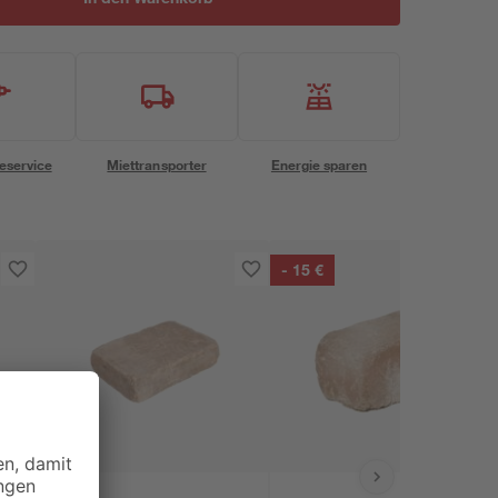
eservice
Miettransporter
Energie sparen
- 15 €