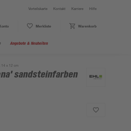
Vorteilskarte
Kontakt
Karriere
Hilfe
Konto
Merkliste
Warenkorb
e
Angebote & Neuheiten
x 14 x 12 cm
ona' sandsteinfarben