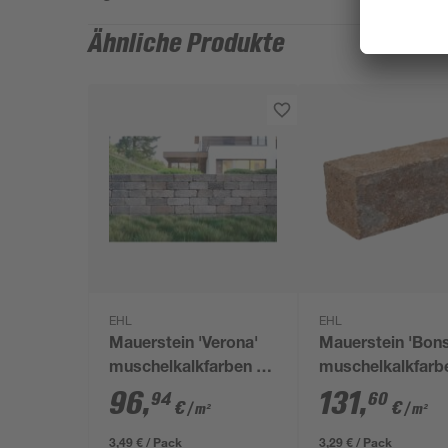
Ähnliche Produkte
EHL
EHL
Mauerstein 'Verona'
Mauerstein 'Bons
muschelkalkfarben 24
muschelkalkfarb
x 14 x 12 cm
x 25 x 10 cm
96
,
131
,
94
60
€
€
/ m²
/ m²
3,49 € / Pack
3,29 € / Pack