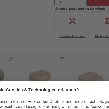
Unsere passenden Services
Handwerksservice
Mietgerät