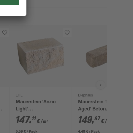
EHL
Diephaus
Mauerstein 'Anzio
Mauerstein 'T-Wall
Light'
Aged' Beton
sandsetinfarben 25 x
muschelkalkfarben 30
147
,
149
,
11
67
€
€
/ m²
/ m²
18 x 15 cm
x 10 x 10 cm
5,59 € / Pack
4,49 € / Pack