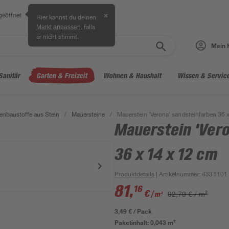
geöffnet
✕
Hier kannst du deinen
, falls
Markt anpassen
er nicht stimmt.
Mein 
Sanitär
Garten & Freizeit
Wohnen & Haushalt
Wissen & Servic
enbaustoffe aus Stein
/
Mauersteine
/
Mauerstein 'Verona' sandsteinfarben 36 
Mauerstein 'Ver
36 x 14 x 12 cm
Produktdetails
| Artikelnummer
:
4331101
81
,
16
€
92,79 € / m²
/ m²
3,49 € / Pack
Paketinhalt:
0,043 m²