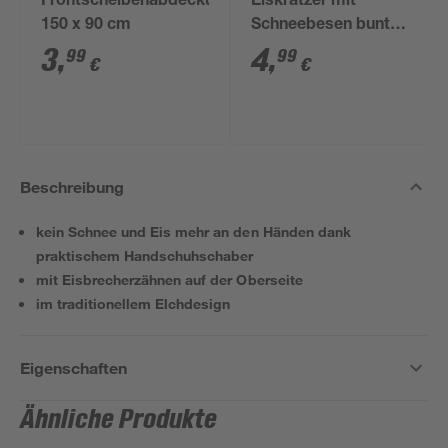
Frontscheibenabdeckung
Eiskratzer mit
150 x 90 cm
Schneebesen bunt
sortiert 9 x 40 cm
3
,
4
,
99
99
€
€
Beschreibung
kein Schnee und Eis mehr an den Händen dank
praktischem Handschuhschaber
mit Eisbrecherzähnen auf der Oberseite
im traditionellem Elchdesign
Eigenschaften
Ähnliche Produkte