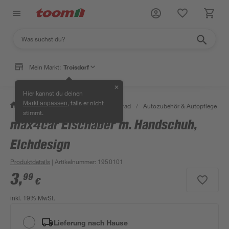
Mein Markt:
Troisdorf
✕
Hier kannst du deinen
, falls er nicht
Markt anpassen
/
Garten & Freizeit
/
Auto & Fahrrad
/
Autozubehör & Autopflege
/
stimmt.
max4car Eischaber m. Handschuh,
Elchdesign
Produktdetails
| Artikelnummer
:
1950101
3
,
99
€
inkl. 19% MwSt.
Lieferung nach Hause