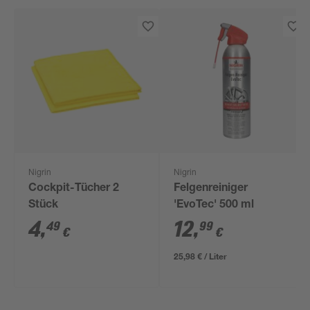
Nigrin
Nigrin
Cockpit-Tücher 2
Felgenreiniger
Stück
'EvoTec' 500 ml
4
,
12
,
49
99
€
€
25,98 € / Liter