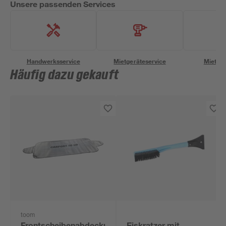
Unsere passenden Services
Handwerksservice
Mietgeräteservice
Miettra
Häufig dazu gekauft
toom