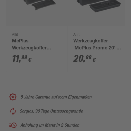
Allit
Allit
McPlus
Werkzeugkoffer
Werkzeugkoffer
'McPlus Promo 20' 51
'Promo 16'
x 24 x 24 cm
11
,
20
,
99
99
€
€
schwarz/gelb 40 x 20
x 20 cm
5 Jahre Garantie auf toom Eigenmarken
Sorglos, 90 Tage Umtauschgarantie
Abholung im Markt in 2 Stunden