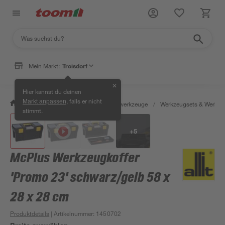
Mein Markt:
Troisdorf
✕
Hier kannst du deinen
, falls er nicht
Markt anpassen
/
Werkstatt & Maschinen
/
Handwerkzeuge
/
Werkzeugsets & Werkze
stimmt.
+
5
McPlus Werkzeugkoffer
'Promo 23' schwarz/gelb 58 x
28 x 28 cm
Produktdetails
| Artikelnummer
:
1450702