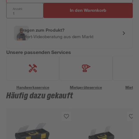
Anzahl:
In den Warenkorb
Fragen zum Produkt?
Sofort-Videoberatung aus dem Markt
Unsere passenden Services
Handwerksservice
Mietgeräteservice
Miettra
Häufig dazu gekauft