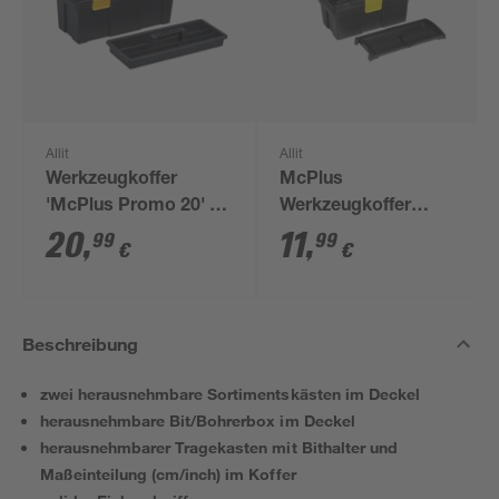
Allit
Allit
Werkzeugkoffer
McPlus
'McPlus Promo 20' 51
Werkzeugkoffer
x 24 x 24 cm
'Promo 16'
20
,
11
,
99
99
€
€
schwarz/gelb 40 x 20
x 20 cm
Beschreibung
zwei herausnehmbare Sortimentskästen im Deckel
herausnehmbare Bit/Bohrerbox im Deckel
herausnehmbarer Tragekasten mit Bithalter und
Maßeinteilung (cm/inch) im Koffer