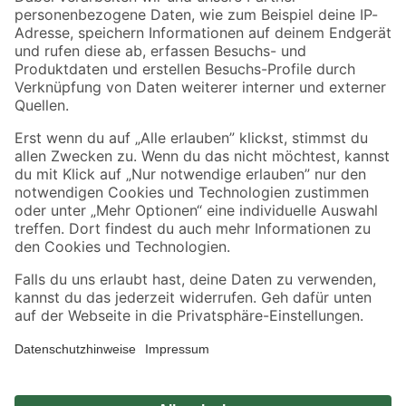
Zahlungsarten
Versandarten
Sicher einkaufen
Jetzt die toom-App herunterladen
Alle Preisangaben in EUR inkl. gesetzl. MwSt.. Die dargestellten Angebote sind unter
Umständen nicht in allen Märkten verfügbar. Die angegebenen Verfügbarkeiten beziehen
sich auf den unter "Mein Markt" ausgewählten toom Baumarkt. Alle Angebote und
Produkte nur solange der Vorrat reicht.
*Paketversand ab 59 € versandkostenfrei, gilt nicht für Artikel mit Speditionsversand, hier
fallen zusätzliche Versandkosten an.