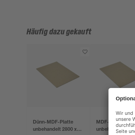
Häufig dazu gekauft
Dünn-MDF-Platte
MDF-Platte
unbehandelt 2800 x
unbehandelt 280