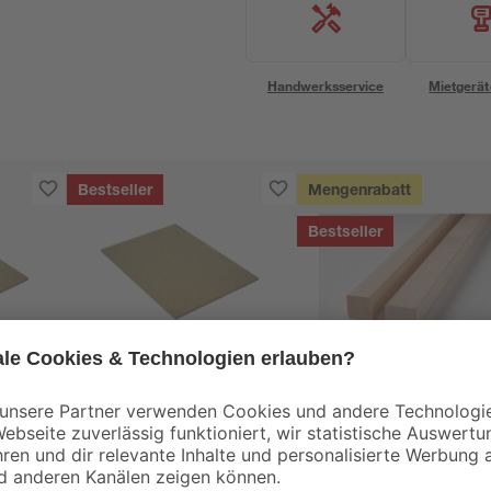
Handwerksservice
Mietgerät
Bestseller
Mengenrabatt
Bestseller
binderholz
Dünn-MDF-Platte
Latte sägerau 2000 
0 x
unbehandelt 2800 x
48 x 24 mm