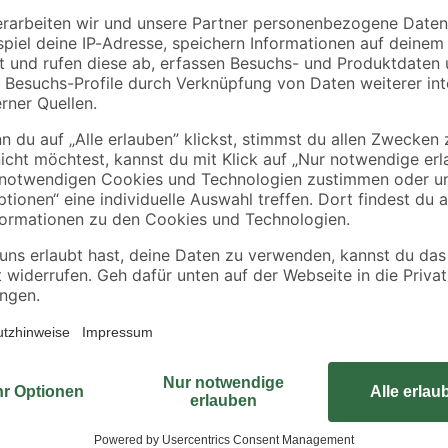
2070 x 3 mm
4
,
1
,
99
78
€
€
/ m²
0,89 € / Meter
Für dein Projekt bist du auf der S
Platte bekommst du genau das. Sie
unterschiedliche Zwecke nutzen kan
den Trockenbereich ohne Gefahr d
Artikel eine Länge von 2800 mm, 
Hol dir das Holz und verwirkliche d