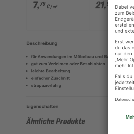
2070 x 5 mm
2070 x 16 mm
7
,
21
,
79
99
€
€
/ m²
/ m²
Beschreibung
für Anwendungen im Möbelbau und Bastelarbeiten
gut zum Verleimen oder Beschichten
leichte Bearbeitung
einfacher Zuschnitt
strapazierfähig
Eigenschaften
Ähnliche Produkte