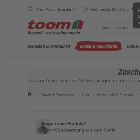
Mein Markt:
Troisdorf
Geöffnet bis 20:00 Uhr
H
e
Werkstatt & Maschinen
Bauen & Renovieren
Bad & 
Zuschn
Dieser Artikel wird im Markt passgenau für dich z
/
Bauen & Renovieren
/
Holz
/
Möbelholz & Zubehör
/
Fragen zum Produkt?
Sofort-Videoberatung aus dem Markt