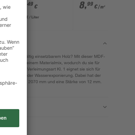
weiß 2800 x 2070 x 3
16
,
8
,
49
99
€
€
/ m²
mm
21,99 € / Liter
uche nach vielfältig einsetzbarem Holz? Mit dieser MDF-
 besteht aus einem Materialmix, wodurch du sie für
nst. Mit der Verleimungsart Kl. 1 eignet sie sich für
er Feuchte- oder Wasserexponierung. Dabei hat der
eine Breite von 2070 mm und eine Stärke von 12 mm.
eine Projekte!