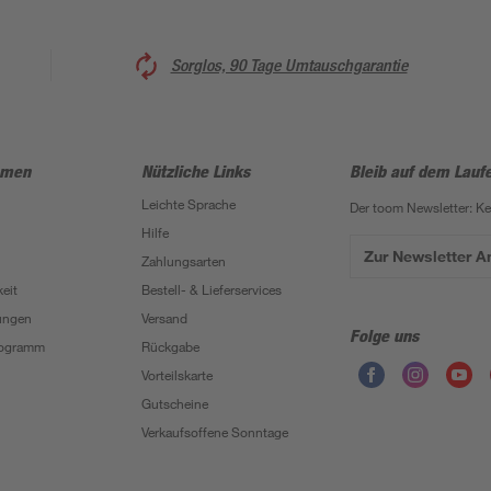
Sorglos, 90 Tage Umtauschgarantie
hmen
Nützliche Links
Bleib auf dem Lauf
Leichte Sprache
Der toom Newsletter: K
Hilfe
Zur Newsletter 
Zahlungsarten
eit
Bestell- & Lieferservices
ungen
Versand
Folge uns
Programm
Rückgabe
Vorteilskarte
Gutscheine
Verkaufsoffene Sonntage