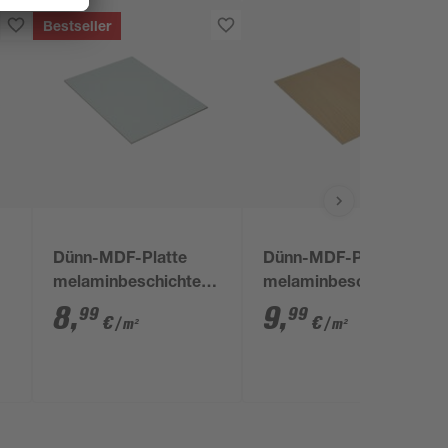
Bestseller
Dünn-MDF-Platte
Dünn-MDF-Platte
melaminbeschichtet
melaminbeschichtet
weiß 2800 x 2070 x 3
2800 x 2070 x 3 mm
8
,
9
,
99
99
€
€
/ m²
/ m²
mm