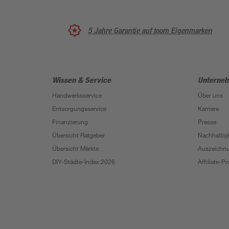
5 Jahre Garantie auf toom Eigenmarken
Wissen & Service
Unterne
Handwerksservice
Über uns
Entsorgungsservice
Karriere
Finanzierung
Presse
Übersicht Ratgeber
Nachhaltigk
Übersicht Märkte
Auszeichn
DIY-Städte-Index 2026
Affiliate-