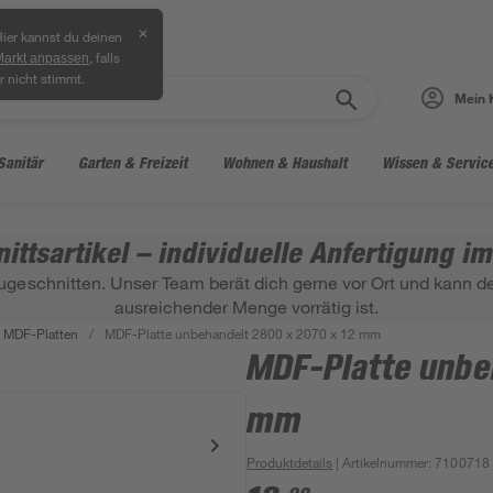
✕
ier kannst du deinen
, falls
Markt anpassen
r nicht stimmt.
Mein 
Sanitär
Garten & Freizeit
Wohnen & Haushalt
Wissen & Servic
ittsartikel – individuelle Anfertigung i
ugeschnitten. Unser Team berät dich gerne vor Ort und kann den
ausreichender Menge vorrätig ist.
MDF-Platten
/
MDF-Platte unbehandelt 2800 x 2070 x 12 mm
MDF-Platte unbe
mm
Produktdetails
| Artikelnummer
:
7100718