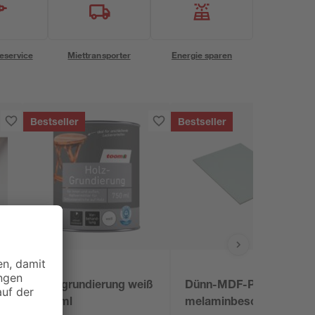
eservice
Miettransporter
Energie sparen
Bestseller
Bestseller
toom
x
Holzgrundierung weiß
Dünn-MDF-Platte
750 ml
melaminbeschichtet