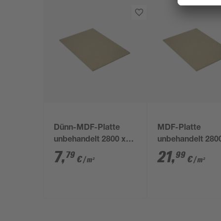
Dünn-MDF-Platte
MDF-Platte
unbehandelt 2800 x
unbehandelt 280
2070 x 5 mm
2070 x 16 mm
7
,
21
,
79
99
€
€
/ m²
/ m²