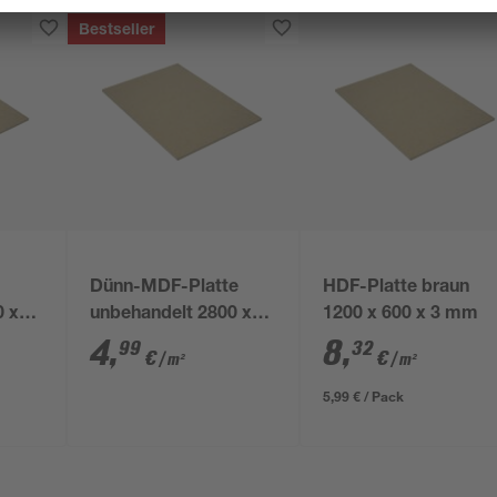
Bestseller
Dünn-MDF-Platte
HDF-Platte braun
0 x
unbehandelt 2800 x
1200 x 600 x 3 mm
2070 x 3 mm
4
,
8
,
99
32
€
€
/ m²
/ m²
5,99 € / Pack