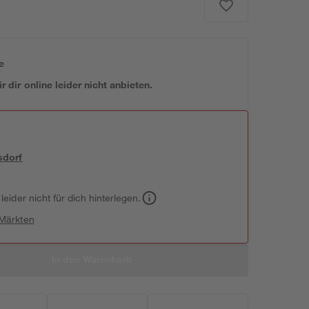
e
 dir online leider nicht anbieten.
sdorf
leider nicht für dich hinterlegen.
 Märkten
In den Warenkorb