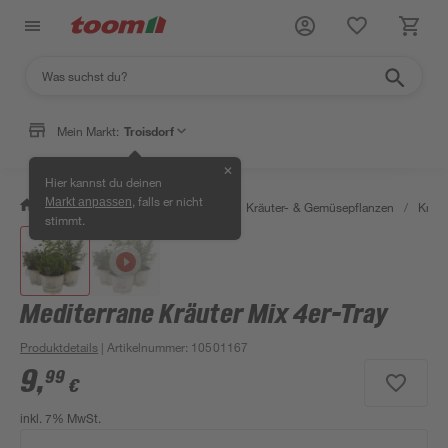
Mein Markt:
Troisdorf
✕
Hier kannst du deinen
, falls er nicht
Markt anpassen
/
Garten & Freizeit
/
Pflanzen
/
Kräuter- & Gemüsepflanzen
/
Kräut
stimmt.
Mediterrane Kräuter Mix 4er-Tray
Produktdetails
| Artikelnummer
:
10501167
9
,
99
€
inkl. 7% MwSt.