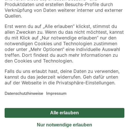
Sicher einkaufen
Jetzt die toom-App herunterladen
Alle Preisangaben in EUR inkl. gesetzl. MwSt.. Die dargestellten Angebote sind unter
Umständen nicht in allen Märkten verfügbar. Die angegebenen Verfügbarkeiten beziehen
sich auf den unter "Mein Markt" ausgewählten toom Baumarkt. Alle Angebote und
Produkte nur solange der Vorrat reicht.
*Paketversand ab 59 € versandkostenfrei, gilt nicht für Artikel mit Speditionsversand, hier
fallen zusätzliche Versandkosten an.
Datenschutz
Privatsphäre
Impressum
AGB
Nutzungsbedingungen
Widerrufsrecht
Vertrag widerrufen
Barrierefreiheit