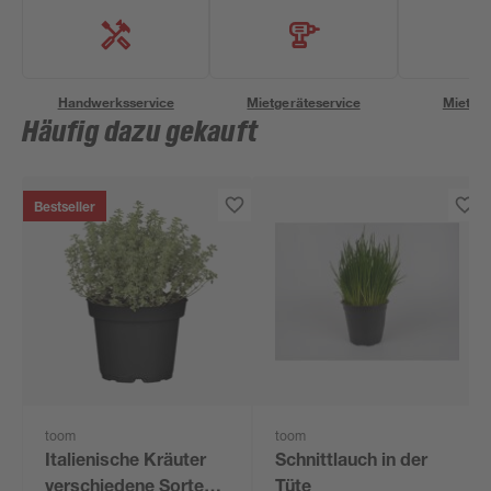
Handwerksservice
Mietgeräteservice
Miettra
Häufig dazu gekauft
Bestseller
toom
toom
Italienische Kräuter
Schnittlauch in der
verschiedene Sorten
Tüte