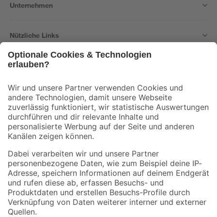
Unternehmen
Nützliche Links
Bleib auf dem Laufenden mit unserem Newsletter
Der toom Newsletter: Keine Angebote und Aktionen mehr verpassen!
Zur Newsletter Anmeldung
Folge uns
Zahlungsarten
Versandarten