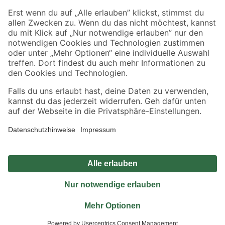
Sicher einkaufen
Jetzt die toom-App herunterladen
Alle Preisangaben in EUR inkl. gesetzl. MwSt.. Die dargestellten Angebote sind unter
Umständen nicht in allen Märkten verfügbar. Die angegebenen Verfügbarkeiten beziehen
sich auf den unter "Mein Markt" ausgewählten toom Baumarkt. Alle Angebote und
Produkte nur solange der Vorrat reicht.
*Paketversand ab 59 € versandkostenfrei, gilt nicht für Artikel mit Speditionsversand, hier
fallen zusätzliche Versandkosten an.
Datenschutz
Privatsphäre
Impressum
AGB
Nutzungsbedingungen
Widerrufsrecht
Vertrag widerrufen
Barrierefreiheit
© 2026 toom Baumarkt GmbH