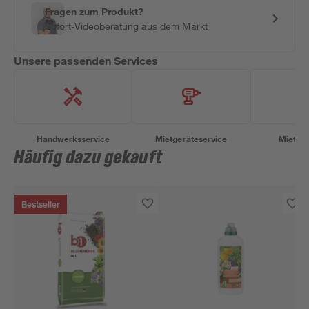
Fragen zum Produkt?
Sofort-Videoberatung aus dem Markt
Unsere passenden Services
Handwerksservice
Mietgeräteservice
Miettra
Häufig dazu gekauft
Bestseller