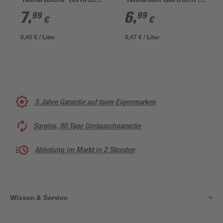
'Naturtalent' torffrei
'Natürlich Gärtnern'
20 l
15 l
7
,
6
,
99
99
€
€
0,40 € / Liter
0,47 € / Liter
5 Jahre Garantie auf toom Eigenmarken
Sorglos, 90 Tage Umtauschgarantie
Abholung im Markt in 2 Stunden
Wissen & Service