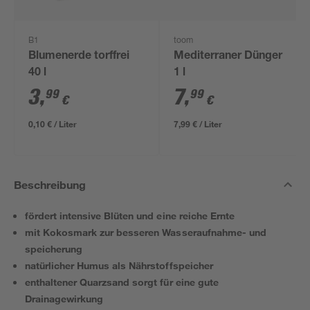
B1
toom
Blumenerde torffrei
Mediterraner Dünger
40 l
1 l
3
,
7
,
99
99
€
€
0,10 € / Liter
7,99 € / Liter
Beschreibung
fördert intensive Blüten und eine reiche Ernte
mit Kokosmark zur besseren Wasseraufnahme- und
speicherung
natürlicher Humus als Nährstoffspeicher
enthaltener Quarzsand sorgt für eine gute
Drainagewirkung