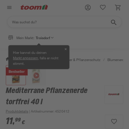
Mein Markt:
Troisdorf
✕
Hier kannst du deinen
, falls er nicht
Markt anpassen
/
Garten & Freizeit
/
Erden, Dünger & Pflanzenschutz
/
Blumenerde &
stimmt.
Bestseller
Mediterrane Pflanzenerde
torffrei 40 l
Produktdetails
| Artikelnummer
:
4520412
11
,
99
€