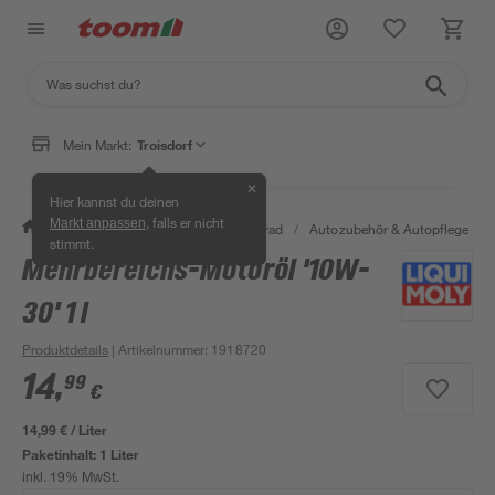
Mein Markt:
Troisdorf
✕
Hier kannst du deinen
, falls er nicht
Markt anpassen
/
Garten & Freizeit
/
Auto & Fahrrad
/
Autozubehör & Autopflege
/
stimmt.
Mehrbereichs-Motoröl '10W-
30' 1 l
Produktdetails
| Artikelnummer
:
1918720
14
,
99
€
14,99 € / Liter
Paketinhalt:
1 Liter
inkl. 19% MwSt.