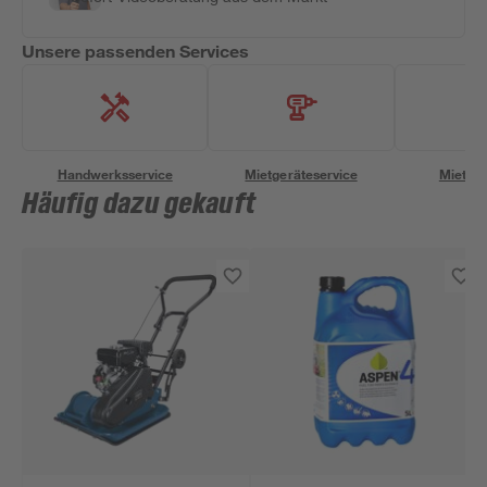
Unsere passenden Services
Handwerksservice
Mietgeräteservice
Miettra
Häufig dazu gekauft