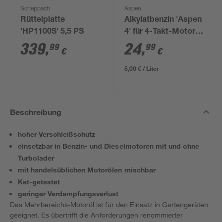
Scheppach
Aspen
Rüttelplatte
Alkylatbenzin 'Aspen
'HP1100S' 5,5 PS
4' für 4-Takt-Motoren
5 l
339
,
24
,
99
99
€
€
5,00 € / Liter
Beschreibung
hoher Verschleißschutz
einsetzbar in Benzin- und Dieselmotoren mit und ohne
Turbolader
mit handelsüblichen Motorölen mischbar
Kat-getestet
geringer Verdampfungsverlust
Das Mehrbereichs-Motoröl ist für den Einsatz in Gartengeräten
geeignet. Es übertrifft die Anforderungen renommierter