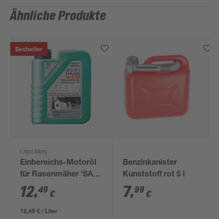
Ähnliche Produkte
Bestseller
Liqui Moly
Einbereichs-Motoröl
Benzinkanister
für Rasenmäher 'SAE
Kunststoff rot 5 l
30' 1 l
12
,
7
,
49
99
€
€
12,49 € / Liter