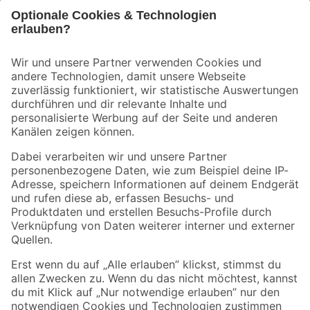
Bleib auf dem Laufenden mit unserem Newsletter
Der toom Newsletter: Keine Angebote und Aktionen mehr verpassen!
Zur Newsletter Anmeldung
Folge uns
Zahlungsarten
Versandarten
Sicher einkaufen
Jetzt die toom-App herunterladen