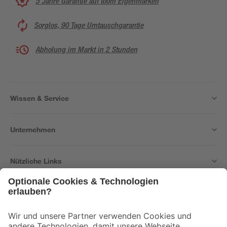
5 Jahre Garantie auf toom Eigenmarken
Sorglos, 90 Tage Umtauschgarantie
Abholung im Markt in 2 Stunden
Wissen & Service
Unternehmen
Nützliche Links
Bleib auf dem Laufenden mit unserem Newsletter
Der toom Newsletter: Keine Angebote und Aktionen mehr verpassen!