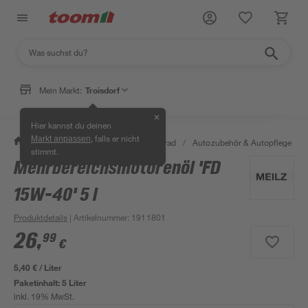
Mein Markt:
Troisdorf
✕
Hier kannst du deinen
, falls er nicht
Markt anpassen
/
Garten & Freizeit
/
Auto & Fahrrad
/
Autozubehör & Autopflege
/
stimmt.
Mehrbereichsmotorenöl 'FD
15W-40' 5 l
Produktdetails
| Artikelnummer
:
1911801
26
,
99
€
5,40 € / Liter
Paketinhalt:
5 Liter
inkl. 19% MwSt.