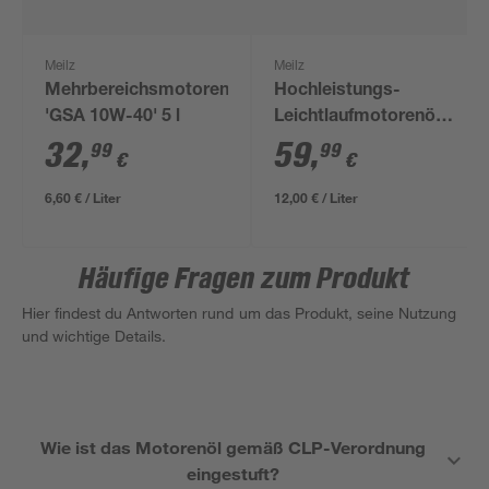
Meilz
Meilz
Mehrbereichsmotorenöl
Hochleistungs-
'GSA 10W-40' 5 l
Leichtlaufmotorenöl
'DX 5W-30' 5 l
32
,
59
,
99
99
€
€
6,60 € / Liter
12,00 € / Liter
Häufige Fragen zum Produkt
Hier findest du Antworten rund um das Produkt, seine Nutzung
und wichtige Details.
Wie ist das Motorenöl gemäß CLP-Verordnung
eingestuft?