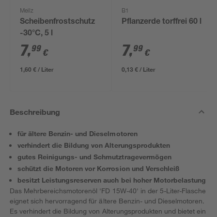
Meilz
B1
Scheibenfrostschutz
Pflanzerde torffrei 60 l
-30°C, 5 l
7
,
7
,
99
99
€
€
1,60 € / Liter
0,13 € / Liter
Beschreibung
für ältere Benzin- und Dieselmotoren
verhindert die Bildung von Alterungsprodukten
gutes Reinigungs- und Schmutztragevermögen
schützt die Motoren vor Korrosion und Verschleiß
besitzt Leistungsreserven auch bei hoher Motorbelastung
Das Mehrbereichsmotorenöl 'FD 15W-40' in der 5-Liter-Flasche
eignet sich hervorragend für ältere Benzin- und Dieselmotoren.
Es verhindert die Bildung von Alterungsprodukten und bietet ein