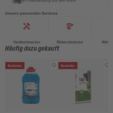
Sofort-Videoberatung aus dem Markt
Unsere passenden Services
Handwerksservice
Mietgeräteservice
Miettra
Häufig dazu gekauft
Bestseller
Bestseller