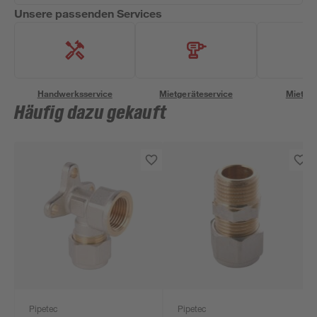
Unsere passenden Services
Handwerksservice
Mietgeräteservice
Miettra
Häufig dazu gekauft
Pipetec
Pipetec