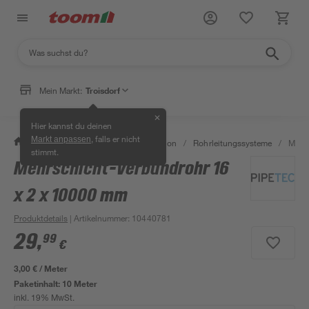
Mein Markt:
Troisdorf
✕
Hier kannst du deinen
, falls er nicht
Markt anpassen
/
Bad & Sanitär
/
Sanitärinstallation
/
Rohrleitungssysteme
/
Mehrs
stimmt.
Mehrschicht-Verbundrohr 16
x 2 x 10000 mm
Produktdetails
| Artikelnummer
:
10440781
29
,
99
€
3,00 € / Meter
Paketinhalt:
10 Meter
inkl. 19% MwSt.