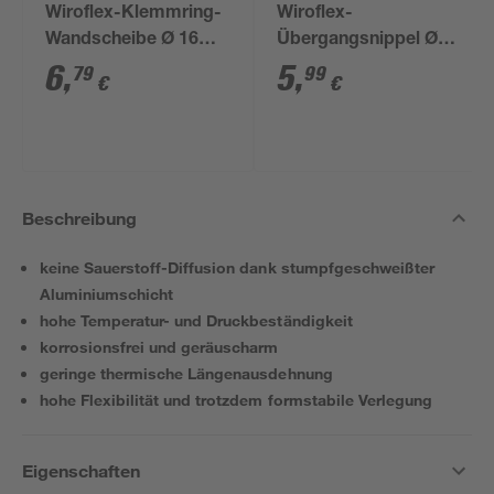
Wiroflex-Klemmring-
Wiroflex-
Wandscheibe Ø 16
Übergangsnippel Ø
mm x 1/2" IG
16 mm x 1/2" AG
6
,
5
,
79
99
€
€
Beschreibung
keine Sauerstoff-Diffusion dank stumpfgeschweißter
Aluminiumschicht
hohe Temperatur- und Druckbeständigkeit
korrosionsfrei und geräuscharm
geringe thermische Längenausdehnung
hohe Flexibilität und trotzdem formstabile Verlegung
Eigenschaften