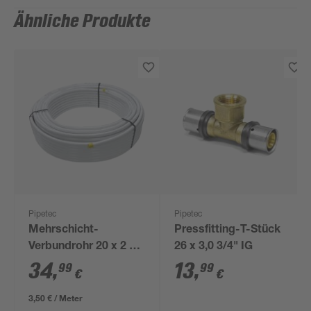
Ähnliche Produkte
Pipetec
Pipetec
Mehrschicht-
Pressfitting-T-Stück
Verbundrohr 20 x 2 x
26 x 3,0 3/4" IG
10000 mm
34
,
13
,
99
99
€
€
3,50 € / Meter