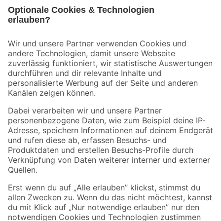
Bleib auf dem Laufenden mit unserem Newsletter
Der toom Newsletter: Keine Angebote und Aktionen mehr verpassen!
Zur Newsletter Anmeldung
Folge uns
Zahlungsarten
Versandarten
Sicher einkaufen
Jetzt die toom-App herunterladen