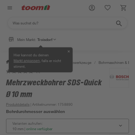
Mein Markt:
Troisdorf
✕
Hier kannst du deinen
, falls er nicht
Markt anpassen
/
Werkstatt & Maschinen
/
Elektrowerkzeuge
/
Bohrmaschinen & Boh
stimmt.
(1)
Mehrzweckbohrer SDS-Quick
Ø 10 mm
Produktdetails
| Artikelnummer
:
1758890
Bohrdurchmesser auswählen
Varianten aufrufen:
10 mm
|
online verfügbar