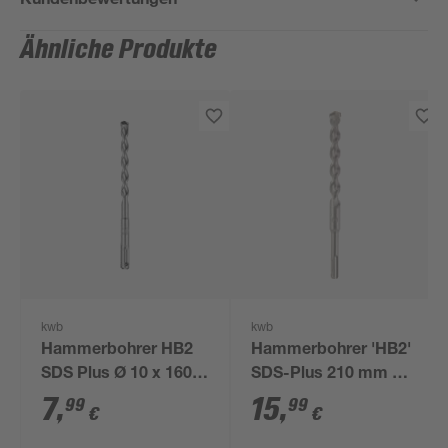
Ähnliche Produkte
kwb
kwb
Hammerbohrer HB2
Hammerbohrer 'HB2'
SDS Plus Ø 10 x 160
SDS-Plus 210 mm Ø
mm
16 mm
7
,
15
,
99
99
€
€