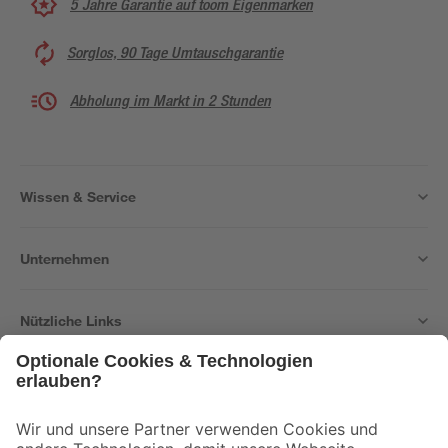
5 Jahre Garantie auf toom Eigenmarken
Sorglos, 90 Tage Umtauschgarantie
Abholung im Markt in 2 Stunden
Wissen & Service
Unternehmen
Nützliche Links
Bleib auf dem Laufenden mit unserem Newsletter
Der toom Newsletter: Keine Angebote und Aktionen mehr verpassen!