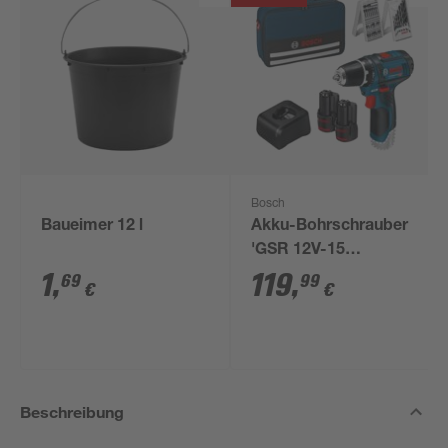
Bosch
Baueimer 12 l
Akku-Bohrschrauber
'GSR 12V-15
Professional' mit 2
1
,
119
,
69
99
€
€
Akkus, Tasche und
Zubehörset
Beschreibung