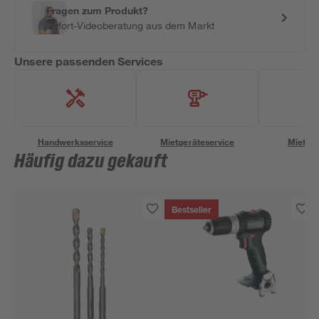
Fragen zum Produkt?
Sofort-Videoberatung aus dem Markt
Unsere passenden Services
Handwerksservice
Mietgeräteservice
Miettra
Häufig dazu gekauft
Bestseller