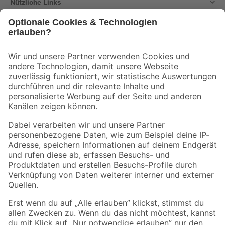
Nützliche Links
Bleib auf dem Laufenden mit unserem Newsletter
Der toom Newsletter: Keine Angebote und Aktionen mehr verpassen!
Zur Newsletter Anmeldung
Folge uns
Zahlungsarten
Versandarten
Sicher einkaufen