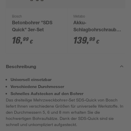
Bosch
Metabo
Betonbohrer "SDS
Akku-
Quick" 3er-Set
Schlagbohrschrauber
'SB 18 L BL' 18 V ohne
16
,
139
,
99
99
€
€
Akku und Ladegerät
Beschreibung
Universell einsetzbar
Verschiedene Durchmesser
Schnelles Aufstecken auf den Bohrer
Das dreiteilige Mehrzweckbohrer-Set SDS-Quick von Bosch
liefert Ihnen verschiedene Größen für universelle Werkstoffe. In
den Durchmessern 5, 6 und 8 mm erhalten Sie die
hochwertigen Bohraufsätze. Dank der SDS-Quick sind sie
schnell und unkompliziert aufgesteckt.