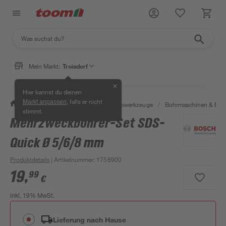
Mein Markt:
Troisdorf
✕
Hier kannst du deinen
, falls er nicht
Markt anpassen
/
Werkstatt & Maschinen
/
Elektrowerkzeuge
/
Bohrmaschinen & Boh
stimmt.
Mehrzweckbohrer-Set SDS-
Quick Ø 5/6/8 mm
Produktdetails
| Artikelnummer
:
1758900
19
,
99
€
inkl. 19% MwSt.
Lieferung nach Hause