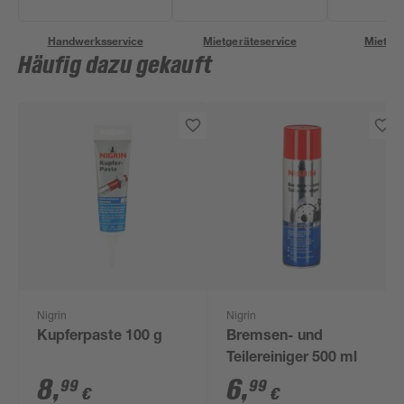
Handwerksservice
Mietgeräteservice
Miettra
Häufig dazu gekauft
Nigrin
Nigrin
Kupferpaste 100 g
Bremsen- und
Teilereiniger 500 ml
8
,
6
,
99
99
€
€