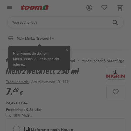
Mein Markt:
Troisdorf
✕
Hier kannst du deinen
, falls er nicht
Markt anpassen
/
Garten & Freizeit
/
Auto & Fahrrad
/
Autozubehör & Autopflege
/
stimmt.
Mehrzweckfett 250 ml
Produktdetails
| Artikelnummer
:
1914814
7
,
49
€
29,96 € / Liter
Paketinhalt:
0,25 Liter
inkl. 19% MwSt.
Lieferung nach Hause