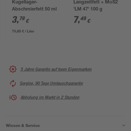
Kugellager-
Langzeitfett + MoS2
Abschmierfett 50 ml
'LM 47' 100 g
3
,
7
,
79
49
€
€
75,80 € / Liter
5 Jahre Garantie auf toom Eigenmarken
Sorglos, 90 Tage Umtauschgarantie
Abholung im Markt in 2 Stunden
Wissen & Service