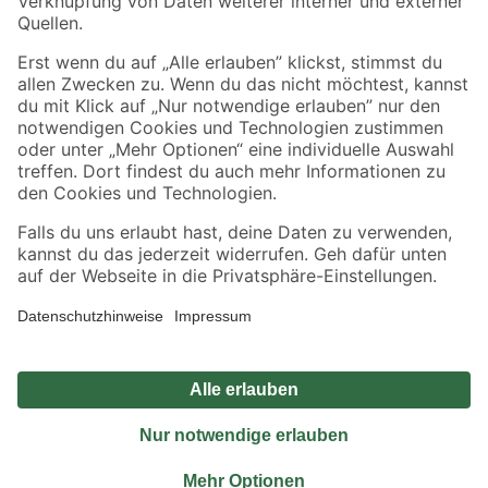
Sicher einkaufen
Jetzt die toom-App herunterladen
Alle Preisangaben in EUR inkl. gesetzl. MwSt.. Die dargestellten Angebote sind unter
Umständen nicht in allen Märkten verfügbar. Die angegebenen Verfügbarkeiten beziehen
sich auf den unter "Mein Markt" ausgewählten toom Baumarkt. Alle Angebote und
Produkte nur solange der Vorrat reicht.
*Paketversand ab 59 € versandkostenfrei, gilt nicht für Artikel mit Speditionsversand, hier
fallen zusätzliche Versandkosten an.
Datenschutz
Privatsphäre
Impressum
AGB
Nutzungsbedingungen
Widerrufsrecht
Vertrag widerrufen
Barrierefreiheit
© 2026 toom Baumarkt GmbH