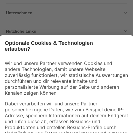
Unternehmen
Nützliche Links
Bleib auf dem Laufenden mit unserem Newsletter
Der toom Newsletter: Keine Angebote und Aktionen mehr verpassen!
Zur Newsletter Anmeldung
Folge uns
Zahlungsarten
Versandarten