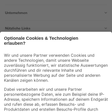
Unternehmen
Nützliche Links
Bleib auf dem Laufenden mit unserem Newsletter
Der toom Newsletter: Keine Angebote und Aktionen mehr verpassen!
Zur Newsletter Anmeldung
Folge uns
Zahlungsarten
Versandarten