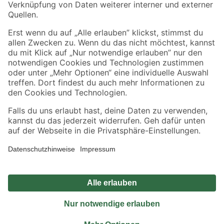
Sicher einkaufen
Jetzt die toom-App herunterladen
Alle Preisangaben in EUR inkl. gesetzl. MwSt.. Die dargestellten Angebote sind unter
Umständen nicht in allen Märkten verfügbar. Die angegebenen Verfügbarkeiten beziehen
sich auf den unter "Mein Markt" ausgewählten toom Baumarkt. Alle Angebote und
Produkte nur solange der Vorrat reicht.
*Paketversand ab 59 € versandkostenfrei, gilt nicht für Artikel mit Speditionsversand, hier
fallen zusätzliche Versandkosten an.
Datenschutz
Privatsphäre
Impressum
AGB
Nutzungsbedingungen
Widerrufsrecht
Vertrag widerrufen
Barrierefreiheit