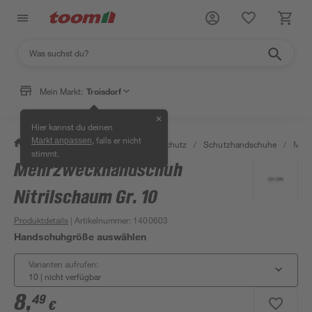
Mein Markt:
Troisdorf
✕
Hier kannst du deinen
, falls er nicht
Markt anpassen
/
Bauen & Renovieren
/
Arbeitsschutz
/
Schutzhandschuhe
/
Mehr
stimmt.
Mehrzweckhandschuh
Nitrilschaum Gr. 10
Produktdetails
| Artikelnummer
:
1400603
Handschuhgröße auswählen
Varianten aufrufen:
10
|
nicht verfügbar
8
,
49
€