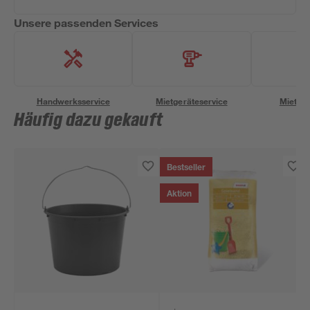
Unsere passenden Services
Handwerksservice
Mietgeräteservice
Miettra
Häufig dazu gekauft
Bestseller
Aktion