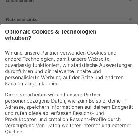
Unternehmen
Nützliche Links
Bleib auf dem Laufenden mit unserem Newsletter
Der toom Newsletter: Keine Angebote und Aktionen mehr verpassen!
Zur Newsletter Anmeldung
Folge uns
Zahlungsarten
Versandarten