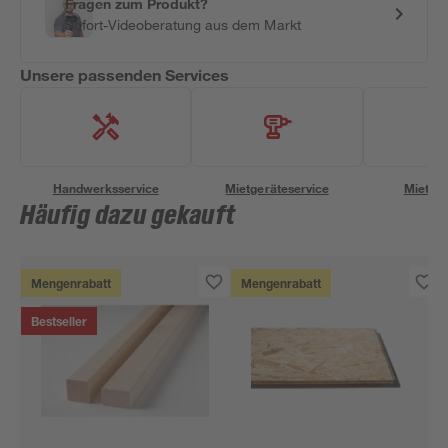
Fragen zum Produkt?
Sofort-Videoberatung aus dem Markt
Unsere passenden Services
Handwerksservice
Mietgeräteservice
Miettra
Häufig dazu gekauft
Mengenrabatt
Mengenrabatt
Bestseller