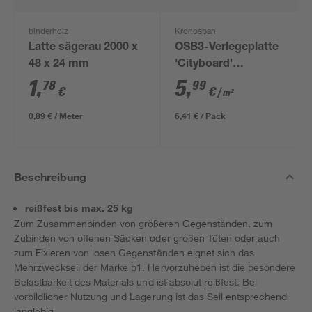
binderholz
Kronospan
Latte sägerau 2000 x
OSB3-Verlegeplatte
48 x 24 mm
'Cityboard'
ungeschliffen 1690 x
1
,
5
,
78
99
€
€
/ m²
634 x 12 mm
0,89 € / Meter
6,41 € / Pack
Beschreibung
reißfest bis max. 25 kg
Zum Zusammenbinden von größeren Gegenständen, zum
Zubinden von offenen Säcken oder großen Tüten oder auch
zum Fixieren von losen Gegenständen eignet sich das
Mehrzweckseil der Marke b1. Hervorzuheben ist die besondere
Belastbarkeit des Materials und ist absolut reißfest. Bei
vorbildlicher Nutzung und Lagerung ist das Seil entsprechend
langlebig.