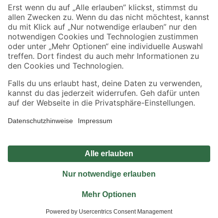
Sicher einkaufen
Jetzt die toom-App herunterladen
Alle Preisangaben in EUR inkl. gesetzl. MwSt.. Die dargestellten Angebote sind unter
Umständen nicht in allen Märkten verfügbar. Die angegebenen Verfügbarkeiten beziehen
sich auf den unter "Mein Markt" ausgewählten toom Baumarkt. Alle Angebote und
Produkte nur solange der Vorrat reicht.
*Paketversand ab 59 € versandkostenfrei, gilt nicht für Artikel mit Speditionsversand, hier
fallen zusätzliche Versandkosten an.
Datenschutz
Privatsphäre
Impressum
AGB
Nutzungsbedingungen
Widerrufsrecht
Vertrag widerrufen
Barrierefreiheit
© 2026 toom Baumarkt GmbH