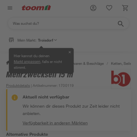
Mein Markt:
Troisdorf
✕
Hier kannst du deinen
, falls er nicht
Markt anpassen
/
Werkstatt & Maschinen
/
Eisenwaren & Beschläge
/
Ketten, Seile & 
stimmt.
Mehrzweckseil 15 m
Produktdetails
| Artikelnummer
:
1700119
Aktuell nicht verfügbar
Wir können dir dieses Produkt zur Zeit leider nicht
anbieten.
Verfügbarkeit in anderen Märkten
Alternative Produkte