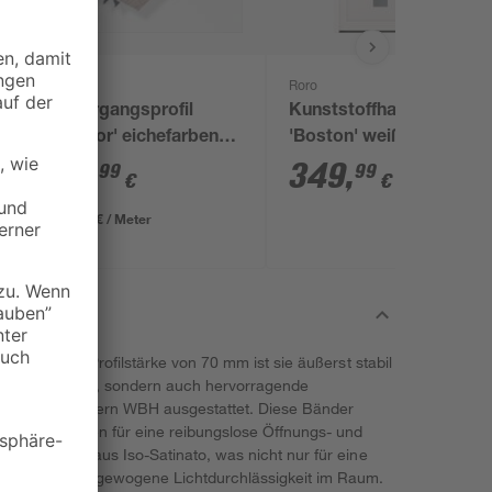
alfer
Roro
m
Übergangsprofil
Kunststoffhaustür
'Dekor' eichefarben
'Boston' weiß 1000 x
grau, 1000 x 46 mm
2100 mm DIN L
13
,
349
,
99
99
€
€
13,99 € / Meter
er! Mit einer Profilstärke von 70 mm ist sie äußerst stabil
ine solide Basis, sondern auch hervorragende
 mit 2 x 3D-Bändern WBH ausgestattet. Diese Bänder
ation und sorgen für eine reibungslose Öffnungs- und
asung besteht aus Iso-Satinato, was nicht nur für eine
uch für eine ausgewogene Lichtdurchlässigkeit im Raum.