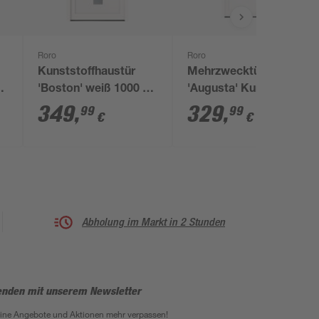
Roro
Roro
Kunststoffhaustür
Mehrzwecktür
'Boston' weiß 1000 x
'Augusta' Kunststoff
2100 mm DIN R
1000 x 2000 mm links
349
,
329
,
99
99
€
€
Abholung im Markt in 2 Stunden
enden mit unserem Newsletter
eine Angebote und Aktionen mehr verpassen!