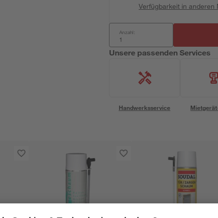
Verfügbarkeit in anderen
Anzahl:
Unsere passenden Services
Handwerksservice
Mietgerät