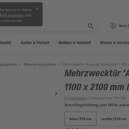
✕
ier kannst du deinen
, falls
Markt anpassen
r nicht stimmt.
Mein 
Sanitär
Garten & Freizeit
Wohnen & Haushalt
Wissen & Servic
gangstüren
/
Nebeneingangstüren
/
Mehrzwecktür 'Augusta' Kunststoff 1100 
Mehrzwecktür 'A
1100 x 2100 mm l
Produktdetails
| Artikelnummer
:
151124
Anschlagrichtung und Höhe aus
links | 210 cm
rechts | 210 cm