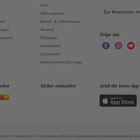
Hilfe
Zur Newsletter 
Zahlungsarten
eit
Bestell- & Lieferservices
ungen
Versand
Folge uns
Programm
Rückgabe
Vorteilskarte
Gutscheine
Verkaufsoffene Sonntage
rten
Sicher einkaufen
Jetzt die toom-App
sind unter Umständen nicht in allen Märkten verfügbar. Die angegebenen Verfügbarkeiten beziehen s