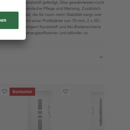
anglebigem Kunststoff gefertigt. Dies gewährleistet nicht
ern auch eine einfache Pflege und Wartung. Zusätzlich
ene ausgestattet, die für noch mehr Stabilität sorgt und
t. Diese Tür mit einer Profilstärke von 70 mm, 2 x 3D-
asung, hochwertigem Kunststoff und Alu-Bodenschiene
use sicherer, energieeffizienter und stilvoller zu
Bestseller