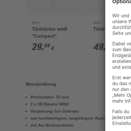
Roro
Roro
Türdrücker weiß
Türdrücker weiß
"Compact"
29
,
49
,
99
99
€
€
Beschreibung
Profilstärke: 70 mm
2 x 3D Bänder WBH
Verglasung: Iso-Satinato
aus hochwertigem, langlebigem Kunststoff
mit Alu Bodenschiene