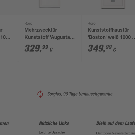
Roro
Roro
ür
Mehrzwecktür
Kunststoffhaustür
 100
Kunststoff 'Augusta'
'Boston' weiß 1000 x
1100 x 2100 mm
2100 mm DIN L
329
,
349
,
99
99
€
€
rechts
Sorglos, 90 Tage Umtauschgarantie
hmen
Nützliche Links
Bleib auf dem Lauf
Leichte Sprache
Der toom Newsletter: K