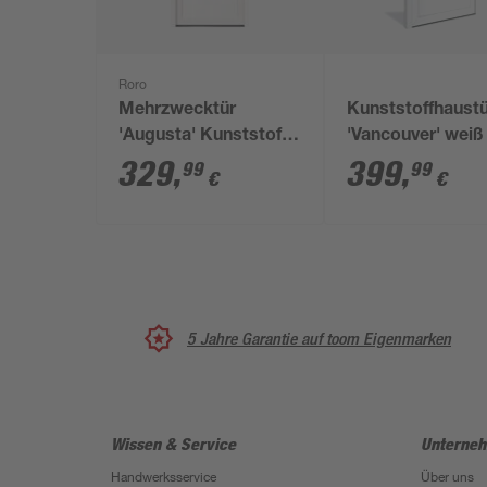
Roro
Mehrzwecktür
Kunststoffhaust
'Augusta' Kunststoff
'Vancouver' weiß
weiß 1000 x 2000 mm
x 210 cm DIN L
329
,
399
,
99
99
€
€
rechts
5 Jahre Garantie auf toom Eigenmarken
Wissen & Service
Unterne
Handwerksservice
Über uns