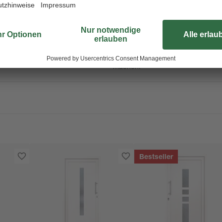
Die Tür ist aus hochwertigem und l
nur eine lange Lebensdauer, sond
ist die Tür mit einer Alu-Bodenschi
den Türboden vor Abnutzung schütz
Bändern WBH, Iso-Satinato-Vergl
ist die perfekte Wahl, um dein Zuha
machen.
Bestseller