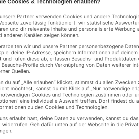
Soudal
Montageschaum 500
Tür- & Zargenschau
ml
2K B2 400 ml
5
,
13
,
99
99
€
€
11,98 € / Liter
34,98 € / Liter
Diese Tür ist ein absoluter Allround
und robust. Sie bietet nicht nur e
Isoliereigenschaften. Die Tür ist
ermöglichen eine einfache Install
Schließfunktion der Tür. Die Vergl
attraktive Optik sorgt, sondern a