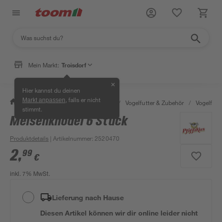
Mein Markt:
Troisdorf
✕
Hier kannst du deinen
, falls er nicht
Markt anpassen
/
Garten & Freizeit
/
Tierbedarf
/
Vogelfutter & Zubehör
/
Vogelfutte
stimmt.
Meisenknödel 6 Stück
Produktdetails
| Artikelnummer
:
2520470
2
,
99
€
inkl. 7% MwSt.
Lieferung nach Hause
Diesen Artikel können wir dir online leider nicht