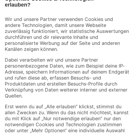
Bleib auf dem Laufenden mit unserem Newsletter
Der toom Newsletter: Keine Angebote und Aktionen mehr verpassen!
Zur Newsletter Anmeldung
Folge uns
Zahlungsarten
Versandarten
Sicher einkaufen
Jetzt die toom-App herunterladen