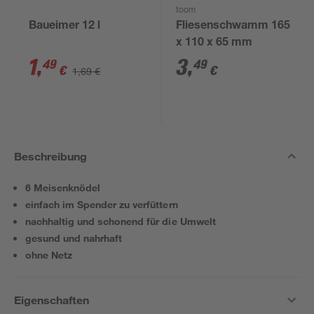
toom
Baueimer 12 l
Fliesenschwamm 165
x 110 x 65 mm
1
,
3
,
49
49
€
€
1,69 €
Beschreibung
6 Meisenknödel
einfach im Spender zu verfüttern
nachhaltig und schonend für die Umwelt
gesund und nahrhaft
ohne Netz
Eigenschaften