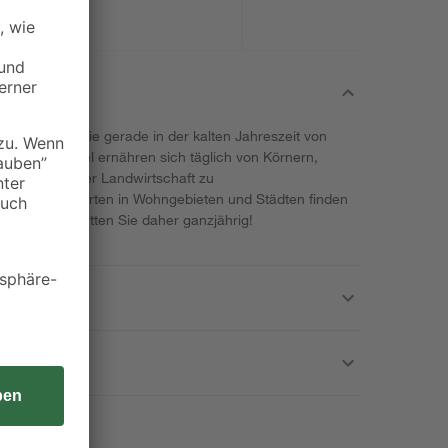
19 cm
ährstoffen, die gerade in der kalten Jahreszeit von
 werden. Vögel ernähren sich täglich von Körnern,
heitlichung der Landwirtschaft zu
 gepflegte Gärten in Wohngebieten und Städten finden
g Nahrung. Fütten Sie daher ganzjährig!