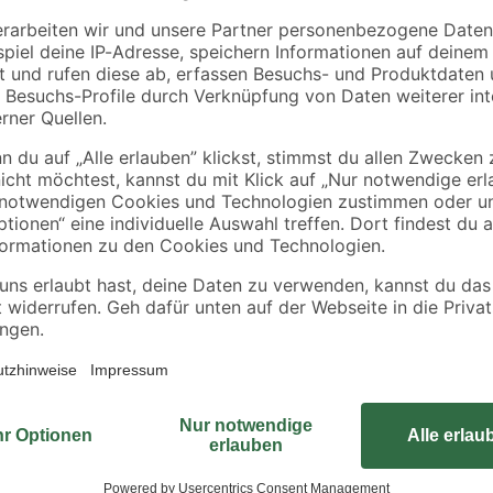
Echte Leckerbissen mit wichtigen N
freilebenen Vögeln gern gefressen
Samen und Insekten. Durch Verein
Monokulturlandschaften und durch
nd Beeren/Rosinen
freilebende Vögel nicht mehr genu