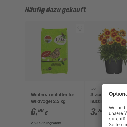
Häufig dazu gekauft
toom
Winterstreufutter für
Staude verschie
Wildvögel 2,5 kg
nützlingsfördern
Sorten 13 cm To
6
,
3
,
99
79
€
€
2,80 € / Kilogramm