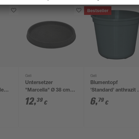
Bestseller
Geli
Geli
Untersetzer
Blumentopf
de
"Marcella" Ø 38 cm
'Standard' anthrazit 
anthrazit
32 cm
12
,
6
,
39
79
€
€