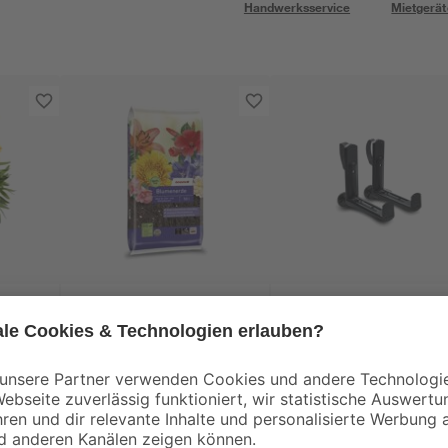
Handwerksservice
Mietgerät
toom
Lechuza®
dene
Blumenerde torffrei
Halterung für
de
50 l
Balkonkasten
pf
'BALCONERA Stone'
9
,
29
,
99
99
€
€
Kunststoff schwarz 
Stück
0,20 € / Liter