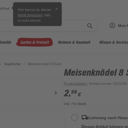
öffnet
✕
Hier kannst du deinen
, falls
Markt anpassen
er nicht stimmt.
Mein 
Sanitär
Garten & Freizeit
Wohnen & Haushalt
Wissen & Servic
/
Vogelfutter
/
Meisenknödel 8 Stück
Meisenknödel 8 
Produktdetails
| Artikelnummer
:
2520265
2
,
99
€
inkl. 7% MwSt.
Lieferung nach Haus
Diesen Artikel können wir