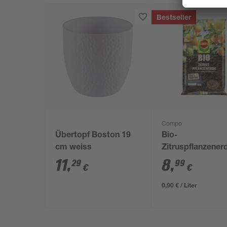
Bestseller
Compo
Übertopf Boston 19
Bio-
cm weiss
Zitruspflanzener
torffrei 10 l
11
,
8
,
29
99
€
€
0,90 € / Liter