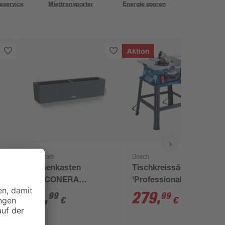
eservice
Miettransporter
Energie sparen
Aktion
Lechuza®
Bosch
Blumenkasten
Tischkreissäge
'BALCONERA
'Professional GTS
Cottage 80'
254' 1800 W
44
,
279
,
99
99
€
€
2
Kunststoff
granitfarben 79 x 19 x