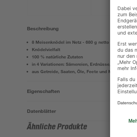
Beschreibung
8 Meisenknödel im Netz - 680 g netto
Knödelvielfalt
100 % natürliche Zutaten
in 4 Variationen: Sämereien, Erdnüsse, Insekten u
aus Getreide, Saaten, Öle, Feete und Mineralstoffe
Eigenschaften
Datenblätter
Ähnliche Produkte