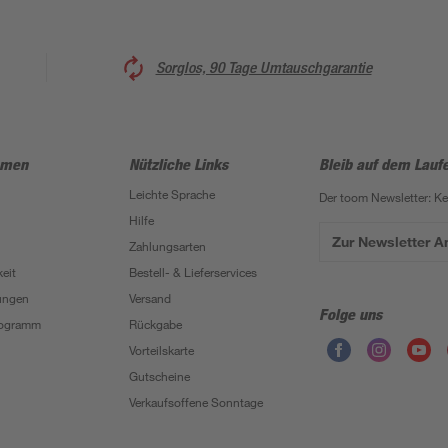
Sorglos, 90 Tage Umtauschgarantie
hmen
Nützliche Links
Bleib auf dem Lauf
Leichte Sprache
Der toom Newsletter: K
Hilfe
Zur Newsletter 
Zahlungsarten
eit
Bestell- & Lieferservices
ungen
Versand
Folge uns
Programm
Rückgabe
Vorteilskarte
Gutscheine
Verkaufsoffene Sonntage