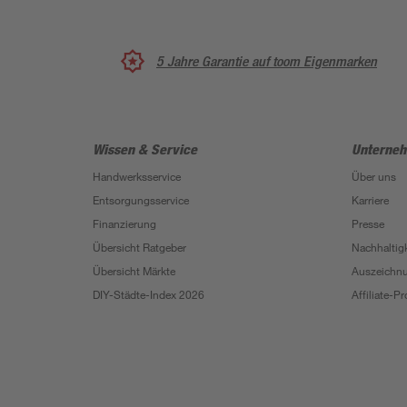
5 Jahre Garantie auf toom Eigenmarken
Wissen & Service
Unterne
Handwerksservice
Über uns
Entsorgungsservice
Karriere
Finanzierung
Presse
Übersicht Ratgeber
Nachhaltigk
Übersicht Märkte
Auszeichn
DIY-Städte-Index 2026
Affiliate-