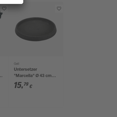
Geli
Untersetzer
Ø
"Marcella" Ø 43 cm
anthrazit
15
,
79
€