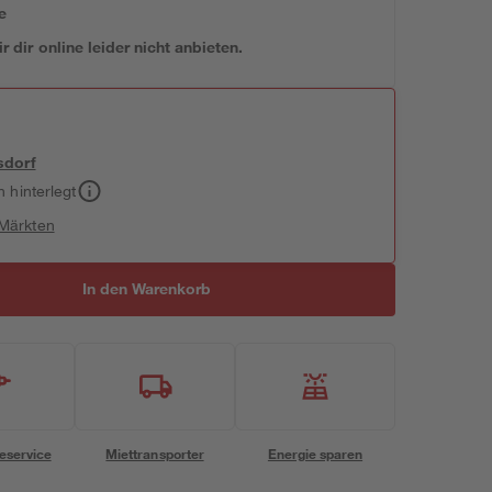
e
 dir online leider nicht anbieten.
sdorf
h hinterlegt
 Märkten
In den Warenkorb
eservice
Miettransporter
Energie sparen