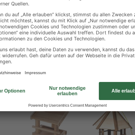
Der Meisknödelhalter hält Nährkuge
rden
Metallgitter haben die Vögel ausre
Bodenstab mit passendem Durchm