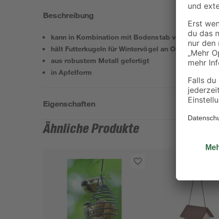
Beschreibung
kann in Kombination mit Bodenstab verwendet we
hält Futterkugeln für Wintervögel an Ort und Stelle
aus robustem Metall gefertigt
in Apfelform
Eigenschaften
Ähnliche Produkte