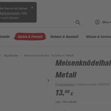
✕
ier kannst du deinen
, falls
Markt anpassen
r nicht stimmt.
Mein 
Sanitär
Garten & Freizeit
Wohnen & Haushalt
Wissen & Servic
/
Vogelfutter
/
Meisenknödelhalter 'Apfelform' Metall
Meisenknödelhal
Metall
Produktdetails
| Artikelnummer
:
4250167
13
,
99
€
inkl. 19% MwSt.