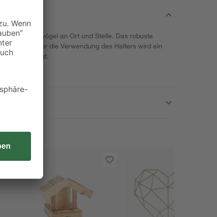
ln für Wintervögel an Ort und Stelle. Das robuste
ichend Halt. Für die Verwendung des Halters wird ein
esser benötigt.