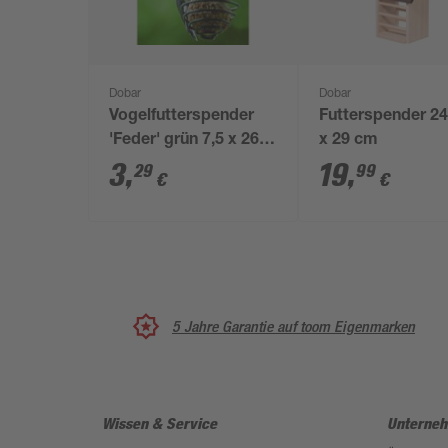
Dobar
Dobar
Vogelfutterspender
Futterspender 24
'Feder' grün 7,5 x 26,5
x 29 cm
cm
3
,
19
,
29
99
€
€
5 Jahre Garantie auf toom Eigenmarken
Wissen & Service
Unterne