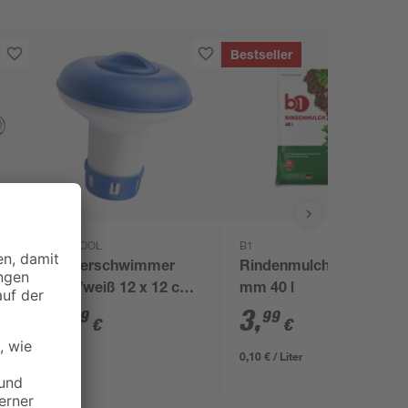
Bestseller
mediPOOL
B1
Dosierschwimmer
Rindenmulch 0-40
8
blau/weiß 12 x 12 cm,
mm 40 l
für 20 g Tabs
6
,
3
,
99
99
€
€
0,10 € / Liter