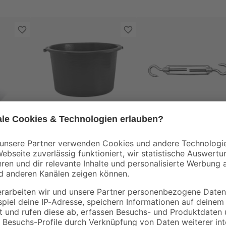
Schneider
0-2
Mörtelkübel 'Profi
Spannanker für
Line' 40 l
Sonnensegel 150-21
mm
5
,
7
,
49
99
€
€