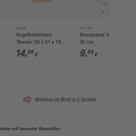
Dobar
Pro-Art
Vogelfutterhaus
Decopanel 'Herz' 30 x
'Burnie' 26 x 21 x 19
30 cm
cm
14
,
9
,
99
99
€
€
Abholung im Markt in 2 Stunden
enden mit unserem Newsletter