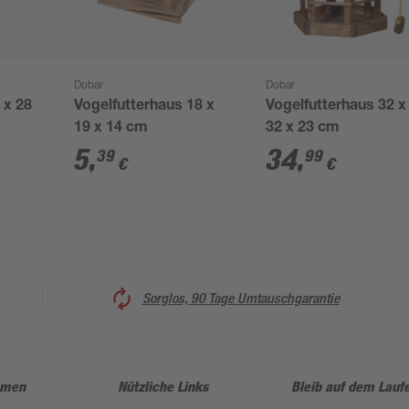
Dobar
Dobar
 x 28
Vogelfutterhaus 18 x
Vogelfutterhaus 32 x
19 x 14 cm
32 x 23 cm
5
,
34
,
39
99
€
€
Sorglos, 90 Tage Umtauschgarantie
hmen
Nützliche Links
Bleib auf dem Lauf