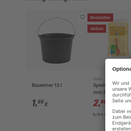
Bestseller
Aktion
toom
Baueimer 12 l
Spielsand beige 
mm 25 kg
1
,
2
,
69
99
€
€
3,29 €
0,12 € / Kilogramm