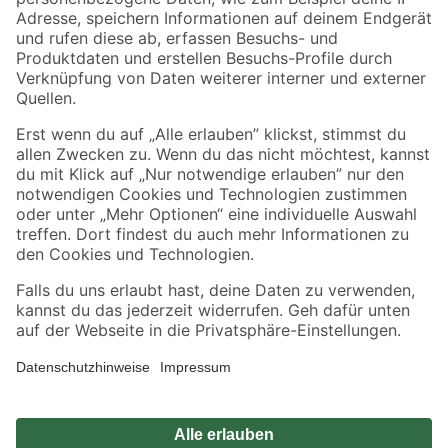
Zahlungsarten
Versandarten
Sicher einkaufen
Jetzt die toom-App herunterladen
Alle Preisangaben in EUR inkl. gesetzl. MwSt.. Die dargestellten Angebote sind unter
Umständen nicht in allen Märkten verfügbar. Die angegebenen Verfügbarkeiten beziehen
sich auf den unter "Mein Markt" ausgewählten toom Baumarkt. Alle Angebote und
Produkte nur solange der Vorrat reicht.
*Paketversand ab 59 € versandkostenfrei, gilt nicht für Artikel mit Speditionsversand, hier
fallen zusätzliche Versandkosten an.
Datenschutz
Privatsphäre
Impressum
AGB