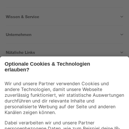
Wissen & Service
Unternehmen
Nützliche Links
Bleib auf dem Laufenden mit unserem Newsletter
Der toom Newsletter: Keine Angebote und Aktionen mehr verpassen!
Zur Newsletter Anmeldung
Folge uns