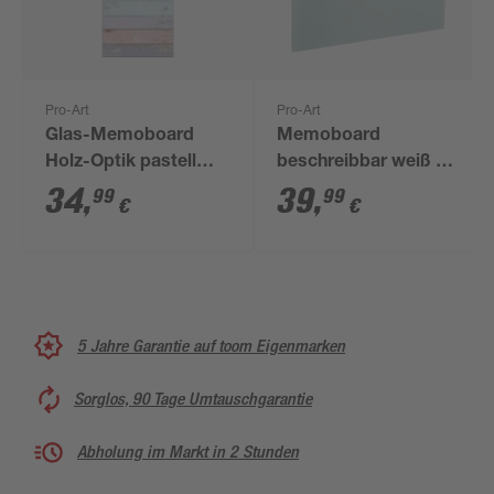
Pro-Art
Pro-Art
Glas-Memoboard
Memoboard
Holz-Optik pastell
beschreibbar weiß 50
magnetisch 30 x 80
x 50 cm
34
,
39
,
99
99
€
€
cm
5 Jahre Garantie auf toom Eigenmarken
Sorglos, 90 Tage Umtauschgarantie
Abholung im Markt in 2 Stunden