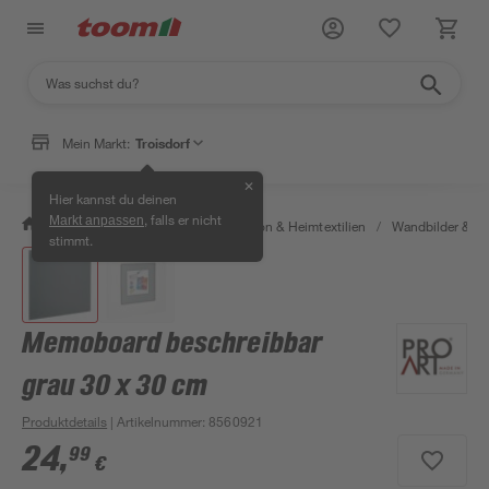
Mein Markt:
Troisdorf
✕
Hier kannst du deinen
, falls er nicht
Markt anpassen
/
Wohnen & Haushalt
/
Dekoration & Heimtextilien
/
Wandbilder & W
stimmt.
Memoboard beschreibbar
grau 30 x 30 cm
Produktdetails
| Artikelnummer
:
8560921
24
,
99
€