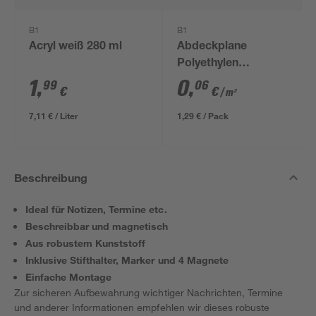
B1
B1
Acryl weiß 280 ml
Abdeckplane
Polyethylen
transparent 4 x 5 m
1
,
0
,
99
06
€
€
/ m²
7,11 € / Liter
1,29 € / Pack
Beschreibung
Ideal für Notizen, Termine etc.
Beschreibbar und magnetisch
Aus robustem Kunststoff
Inklusive Stifthalter, Marker und 4 Magnete
Einfache Montage
Zur sicheren Aufbewahrung wichtiger Nachrichten, Termine
und anderer Informationen empfehlen wir dieses robuste