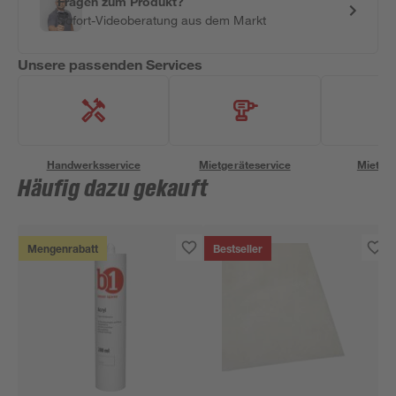
Fragen zum Produkt?
Sofort-Videoberatung aus dem Markt
Unsere passenden Services
Handwerksservice
Mietgeräteservice
Miettra
Häufig dazu gekauft
Mengenrabatt
Bestseller