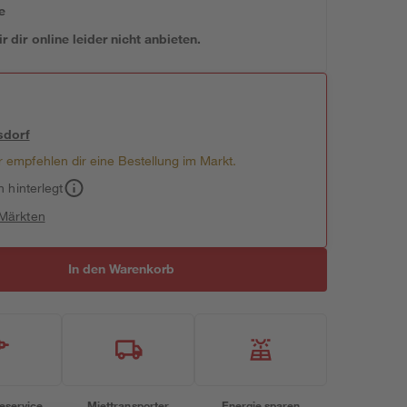
e
 dir online leider nicht anbieten.
sdorf
 empfehlen dir eine Bestellung im Markt.
h hinterlegt
 Märkten
In den Warenkorb
eservice
Miettransporter
Energie sparen