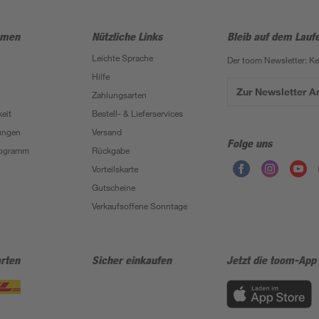
hmen
Nützliche Links
Bleib auf dem Lauf
Leichte Sprache
Der toom Newsletter: K
Hilfe
Zur Newsletter 
Zahlungsarten
eit
Bestell- & Lieferservices
ungen
Versand
Folge uns
Programm
Rückgabe
Vorteilskarte
Gutscheine
Verkaufsoffene Sonntage
rten
Sicher einkaufen
Jetzt die toom-App