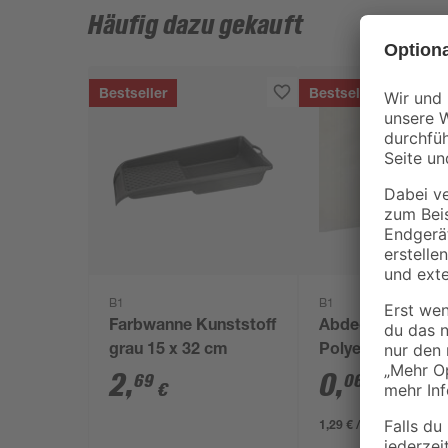
Häufig dazu gekauft
Bestseller
Bestseller
B1
B1
Farbwanne Kunststoff
Abdeckplane
grau 15 x 32 cm
Polyethylen
transparent 4 x 
2
,
0
,
69
06
€
€
/ m²
1,29 € / Pack