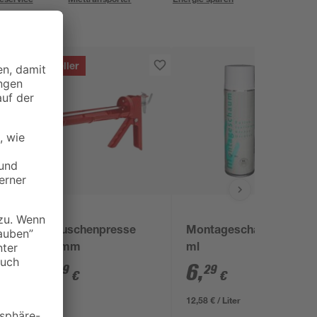
Bestseller
B1
Kartuschenpresse
Montageschaum 500
230 mm
ml
5
,
6
,
99
29
€
€
12,58 € / Liter