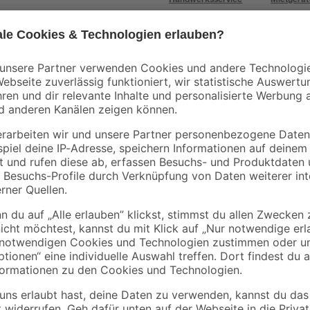
Mengenrabatt
Mengenrabatt
B1
Kronospan
Acryl weiß 280 ml
OSB3-Verlegeplatte
'Cityboard'
5 m
ungeschliffen 1690 x
1
,
5
,
99
99
€
€
/ m²
634 x 12 mm
7,11 € / Liter
6,41 € / Pack