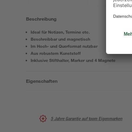
Beschreibung
Ideal für Notizen, Termine etc.
Beschreibbar und magnetisch
Im Hoch- und Querformat nutzbar
Aus robustem Kunststoff
Inklusive Stifthalter, Marker und 4 Magnete
Eigenschaften
5 Jahre Garantie auf toom Eigenmarken