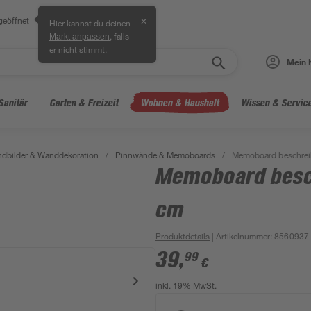
geöffnet
✕
Hier kannst du deinen
, falls
Markt anpassen
er nicht stimmt.
Mein 
Sanitär
Garten & Freizeit
Wohnen & Haushalt
Wissen & Servic
dbilder & Wanddekoration
/
Pinnwände & Memoboards
/
Memoboard beschreib
Memoboard besch
cm
Produktdetails
| Artikelnummer
:
8560937
39
,
99
€
inkl. 19% MwSt.