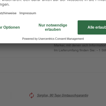
Dieses Memoboard von Pro-Art ver
Ihre Notizen und Termine übersic
Magneten können Sie Dokumente u
feststecken. Zum direkten Auftrag
Marker, mit denen sich Informatio
Im Lieferumfang finden Sie: - 1 Sti
Sorglos, 90 Tage Umtauschgarantie