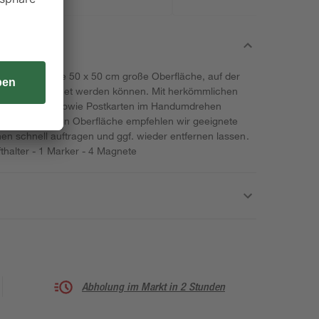
fügt über eine 50 x 50 cm große Oberfläche, auf der
htlich angeordnet werden können. Mit herkömmlichen
nd Post-its sowie Postkarten im Handumdrehen
en auf der roten Oberfläche empfehlen wir geeignete
nen schnell auftragen und ggf. wieder entfernen lassen.
fthalter - 1 Marker - 4 Magnete
Abholung im Markt in 2 Stunden