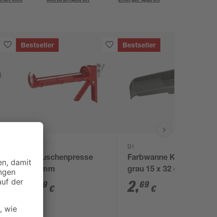
Bestseller
Bestseller
B1
B1
Kartuschenpresse
Farbwanne Kunststoff
m
230 mm
grau 15 x 32 cm
5
,
2
,
99
69
€
€