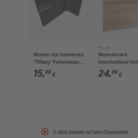
Pro-Art
Muster zur Innenecke
Memoboard
'Tiffany' Feinsteinzeug
beschreibbar Ho
anthrazit 10 x 20 cm
Optik 30 x 30 cm
15
,
24
,
00
99
€
€
5 Jahre Garantie auf toom Eigenmarken