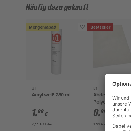
Häufig dazu gekauft
Mengenrabatt
Bestseller
B1
B1
Acryl weiß 280 ml
Abdeckplane
Polyethylen
transparent 4 x 
1
,
0
,
99
06
€
€
/ m²
7,11 € / Liter
1,29 € / Pack