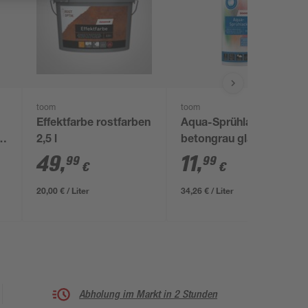
toom
toom
Effektfarbe rostfarben
Aqua-Sprühlack
2,5 l
betongrau glänzend
350 ml
49
,
11
,
99
99
€
€
20,00 € / Liter
34,26 € / Liter
Abholung im Markt in 2 Stunden