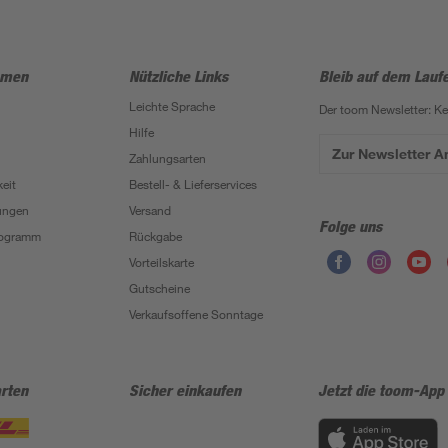
hmen
Nützliche Links
Bleib auf dem Lauf
Leichte Sprache
Der toom Newsletter: K
Hilfe
Zur Newsletter 
Zahlungsarten
eit
Bestell- & Lieferservices
ungen
Versand
Folge uns
Programm
Rückgabe
Vorteilskarte
Gutscheine
Verkaufsoffene Sonntage
rten
Sicher einkaufen
Jetzt die toom-App