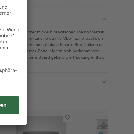
inen tollen Hingucker mit dem praktischen Memoboard in
Art. Dessen strukturierte dunkle Oberfläche lässt sich
d einfach beschreiben, sodass Sie alle Ihre Notizen an
festigung diverser Zettel eignen sich herkömmliche
cheren Halt auf dem Board geben. Die Packung enthält
er - 4 Magnete