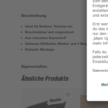
Beschreibung
Ideal für Notizen, Termine etc.
Beschreibbar und magnetisch
Aus robustem Kunststoff
Inklusive Stifthalter, Marker und 4 Magnete
Einfache Montage
Eigenschaften
Ähnliche Produkte