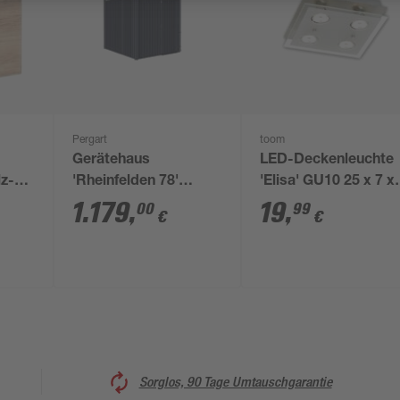
Pergart
toom
Gerätehaus
LED-Deckenleuchte
lz-
'Rheinfelden 78'
'Elisa' GU10 25 x 7 x
anthrazit 490 x 245 x
25 cm
1.179
,
19
,
00
99
€
€
226 cm
Sorglos, 90 Tage Umtauschgarantie