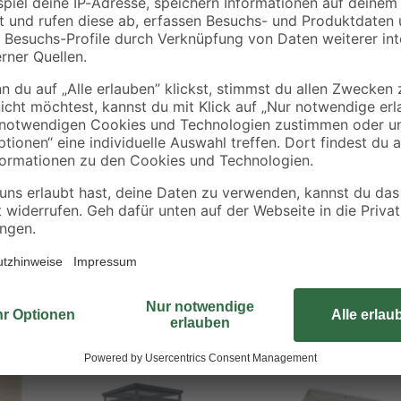
Verleihen Sie Ihrer Einrichtung e
Schiefer-Optik aus dem Hause Pro-
mit geeigneten Markern schnell un
einem Ort sammeln können. Zur Be
Magnete, die dem Papier einen si
außerdem: - 1 Stifthalter - 1 Mark