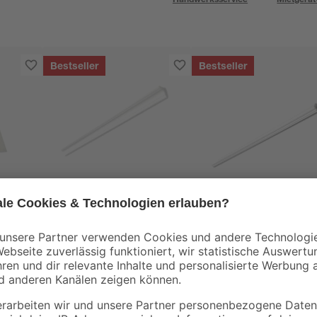
Bestseller
Bestseller
DECOSA®
DECOSA®
Zierprofil 'Simone'
Flachprofil 'Melissa'
strukturiert weiß 200
weiß 200 x 2,5 x 1 c
5 m
x 3 x 3 cm 2 Stück
6
,
6
,
99
99
€
€
1,75 € / Meter
3,50 € / Meter