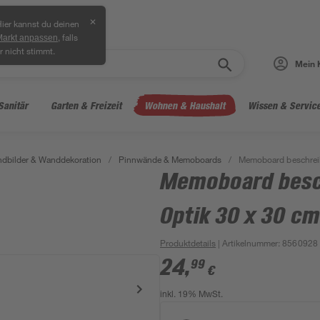
✕
ier kannst du deinen
, falls
Markt anpassen
r nicht stimmt.
Mein 
Sanitär
Garten & Freizeit
Wohnen & Haushalt
Wissen & Servic
dbilder & Wanddekoration
/
Pinnwände & Memoboards
/
Memoboard beschreib
Memoboard besch
Optik 30 x 30 cm
Produktdetails
| Artikelnummer
:
8560928
24
,
99
€
inkl. 19% MwSt.