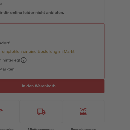
e
 dir online leider nicht anbieten.
sdorf
 empfehlen dir eine Bestellung im Markt.
h hinterlegt
 Märkten
In den Warenkorb
eservice
Miettransporter
Energie sparen