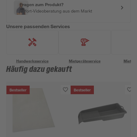
Fragen zum Produkt?
Sofort-Videoberatung aus dem Markt
Unsere passenden Services
Handwerksservice
Mietgeräteservice
Miettra
Häufig dazu gekauft
Bestseller
Bestseller