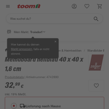
Mein Markt:
Troisdorf
✕
Hier kannst du deinen
, falls er nicht
Markt anpassen
/
Wohnen & Haushalt
/
Dekoration & Heimtextilien
/
Wandbilder & W
stimmt.
Memoboard hellblau 40 x 40 x
1,6 cm
Produktdetails
| Artikelnummer
:
4742890
32
,
99
€
inkl. 19% MwSt.
Lieferung nach Hause