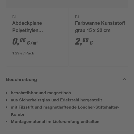
B1
B1
Abdeckplane
Farbwanne Kunststoff
Polyethylen
grau 15 x 32 cm
transparent 4 x 5 m
0
,
2
,
06
69
€
€
/ m²
1,29 € / Pack
Beschreibung
beschreibbar und magnetisch
aus Sicherheitsglas und Edelstahl hergestellt
mit Filzstift und magnethaftende Löscher-Stiftehalter-
Kombi
Montagematerial im Lieferumfang enthalten