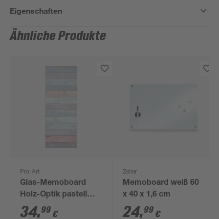
Eigenschaften
Ähnliche Produkte
Pro-Art
Zeller
Glas-Memoboard
Memoboard weiß 60
Holz-Optik pastell
x 40 x 1,6 cm
magnetisch 30 x 80
34
,
24
,
99
99
€
€
cm