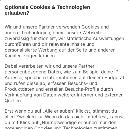
Bleib auf dem Laufenden mit unserem Newsletter
Der toom Newsletter: Keine Angebote und Aktionen mehr verpassen!
Zur Newsletter Anmeldung
Folge uns
Zahlungsarten
Versandarten
Sicher einkaufen
Jetzt die toom-App herunterladen