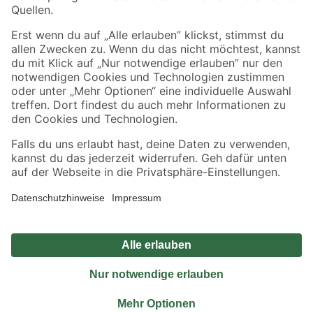
Sicher einkaufen
Jetzt die toom-App herunterladen
Alle Preisangaben in EUR inkl. gesetzl. MwSt.. Die dargestellten Angebote sind unter
Umständen nicht in allen Märkten verfügbar. Die angegebenen Verfügbarkeiten beziehen
sich auf den unter "Mein Markt" ausgewählten toom Baumarkt. Alle Angebote und
Produkte nur solange der Vorrat reicht.
*Paketversand ab 59 € versandkostenfrei, gilt nicht für Artikel mit Speditionsversand, hier
fallen zusätzliche Versandkosten an.
Datenschutz
Privatsphäre
Impressum
AGB
Nutzungsbedingungen
Widerrufsrecht
Vertrag widerrufen
Barrierefreiheit
© 2026 toom Baumarkt GmbH