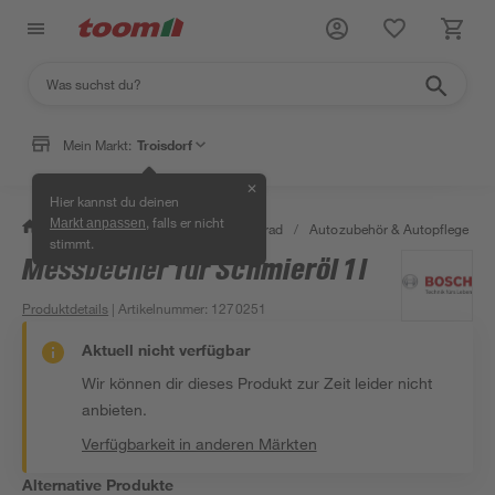
Mein Markt:
Troisdorf
✕
Hier kannst du deinen
, falls er nicht
Markt anpassen
/
Garten & Freizeit
/
Auto & Fahrrad
/
Autozubehör & Autopflege
/
stimmt.
Messbecher für Schmieröl 1 l
Produktdetails
| Artikelnummer
:
1270251
Aktuell nicht verfügbar
Wir können dir dieses Produkt zur Zeit leider nicht
anbieten.
Verfügbarkeit in anderen Märkten
Alternative Produkte