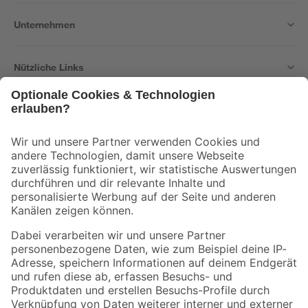
Unternehmen
Nützliche Links
Bleib auf dem Laufenden mit unserem Newsletter
Der toom Newsletter: Keine Angebote und Aktionen mehr verpassen!
Zur Newsletter Anmeldung
Folge uns
Zahlungsarten
Versandarten