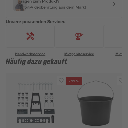
Fragen zum Produkt?
Sofort-Videoberatung aus dem Markt
Unsere passenden Services
Handwerksservice
Mietgeräteservice
Miettra
Häufig dazu gekauft
- 11 %