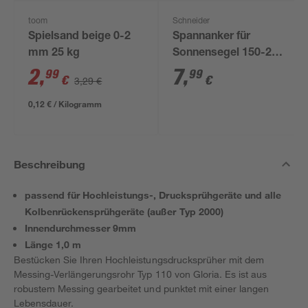
toom
Schneider
Spielsand beige 0-2
Spannanker für
mm 25 kg
Sonnensegel 150-218
mm
2
,
7
,
99
99
€
€
3,29 €
0,12 € / Kilogramm
Beschreibung
passend für Hochleistungs-, Drucksprühgeräte und alle
Kolbenrückensprühgeräte (außer Typ 2000)
Innendurchmesser 9mm
Länge 1,0 m
Bestücken Sie Ihren Hochleistungsdrucksprüher mit dem
Messing-Verlängerungsrohr Typ 110 von Gloria. Es ist aus
robustem Messing gearbeitet und punktet mit einer langen
Lebensdauer.