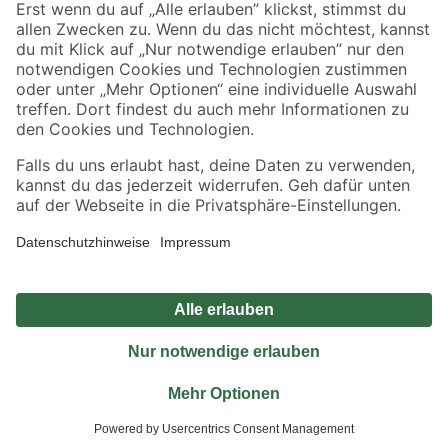
Sicher einkaufen
Jetzt die toom-App herunterladen
Alle Preisangaben in EUR inkl. gesetzl. MwSt.. Die dargestellten Angebote sind unter
Umständen nicht in allen Märkten verfügbar. Die angegebenen Verfügbarkeiten beziehen
sich auf den unter "Mein Markt" ausgewählten toom Baumarkt. Alle Angebote und
Produkte nur solange der Vorrat reicht.
*Paketversand ab 59 € versandkostenfrei, gilt nicht für Artikel mit Speditionsversand, hier
fallen zusätzliche Versandkosten an.
Datenschutz
Privatsphäre
Impressum
AGB
Nutzungsbedingungen
Widerrufsrecht
Vertrag widerrufen
Barrierefreiheit
© 2026 toom Baumarkt GmbH