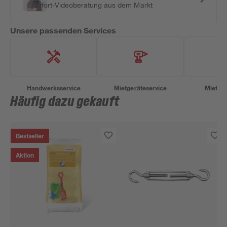
Sofort-Videoberatung aus dem Markt
Unsere passenden Services
Handwerksservice
Mietgeräteservice
Miettra
Häufig dazu gekauft
Bestseller
Aktion