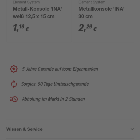
Element System
Element System
Metall-Konsole 'INA'
Metallkonsole 'INA'
weiß 12,5 x 15 cm
30 cm
1
,
2
,
19
29
€
€
5 Jahre Garantie auf toom Eigenmarken
Sorglos, 90 Tage Umtauschgarantie
Abholung im Markt in 2 Stunden
Wissen & Service