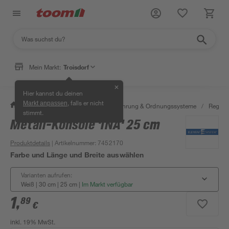
Mein Markt:
Troisdorf
✕
Hier kannst du deinen
, falls er nicht
Markt anpassen
/
Wohnen & Haushalt
/
Aufbewahrung & Ordnungssysteme
/
Regale
stimmt.
Metall-Konsole 'INA' 25 cm
Produktdetails
| Artikelnummer
:
7452170
Farbe und Länge und Breite auswählen
Varianten aufrufen:
Weiß | 30 cm | 25 cm
|
Im Markt verfügbar
1
,
89
€
inkl. 19% MwSt.