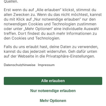
Sicher einkaufen
Jetzt die toom-App herunterladen
Alle Preisangaben in EUR inkl. gesetzl. MwSt.. Die dargestellten Angebote sind unter
Umständen nicht in allen Märkten verfügbar. Die angegebenen Verfügbarkeiten beziehen
sich auf den unter "Mein Markt" ausgewählten toom Baumarkt. Alle Angebote und
Produkte nur solange der Vorrat reicht.
*Paketversand ab 59 € versandkostenfrei, gilt nicht für Artikel mit Speditionsversand, hier
fallen zusätzliche Versandkosten an.
Datenschutz
Privatsphäre
Impressum
AGB
Nutzungsbedingungen
Widerrufsrecht
Vertrag widerrufen
Barrierefreiheit
© 2026 toom Baumarkt GmbH