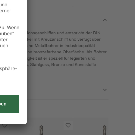
kwb ist präzisionsgeschliffen und entspricht der DIN
5° Spitzenwinkel mit Kreuzanschliff und verfügt über
 Der zylindrische Metallbohrer in Industriequalität
 5 % und hat eine bronzefarbene Oberfläche. Als Bohrer
rmebeständigkeit ist er speziell für legierten und
tahl, Grauguss, Stahlguss, Bronze und Kunststoffe