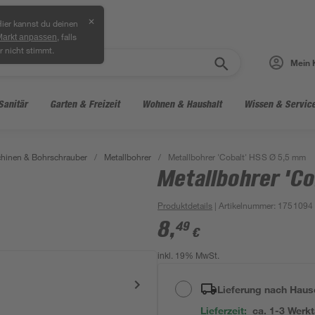
✕
ier kannst du deinen
, falls
Markt anpassen
r nicht stimmt.
Mein 
Sanitär
Garten & Freizeit
Wohnen & Haushalt
Wissen & Servic
hinen & Bohrschrauber
/
Metallbohrer
/
Metallbohrer 'Cobalt' HSS Ø 5,5 mm
Metallbohrer 'Co
Produktdetails
| Artikelnummer
:
1751094
8
,
49
€
inkl. 19% MwSt.
Lieferung nach Haus
Lieferzeit:
ca. 1-3 Werk