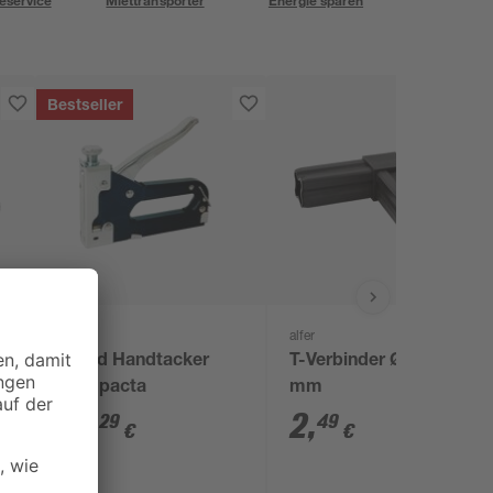
eservice
Miettransporter
Energie sparen
Bestseller
Rapid
alfer
Rapid Handtacker
T-Verbinder Ø 23,5
Compacta
mm
16
,
2
,
29
49
€
€