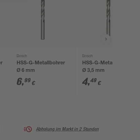
Bosch
Bosch
r
HSS-G-Metallbohrer
HSS-G-Metallbohrer
Ø 6 mm
Ø 3,5 mm
6
,
4
,
99
49
€
€
Abholung im Markt in 2 Stunden