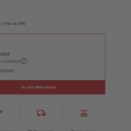
 |
frei ab 59€
sdorf
h hinterlegt
 Märkten
In den Warenkorb