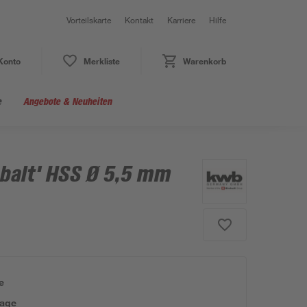
Vorteilskarte
Kontakt
Karriere
Hilfe
Konto
Merkliste
Warenkorb
e
Angebote & Neuheiten
balt' HSS Ø 5,5 mm
e
tage