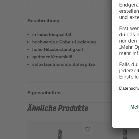
Beschreibung
in Industriequalität
hochwertige Cobalt-Legierung
hohe Hitzebeständigkeit
geringer Verschleiß
selbstzentrierende Bohrspitze
Eigenschaften
Ähnliche Produkte