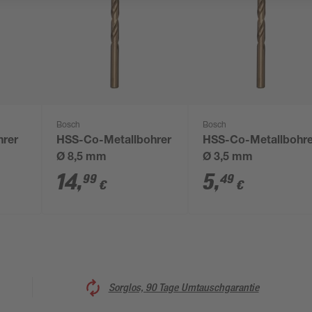
Bosch
Bosch
hrer
HSS-Co-Metallbohrer
HSS-Co-Metallbohre
Ø 8,5 mm
Ø 3,5 mm
14
,
5
,
99
49
€
€
Sorglos, 90 Tage Umtauschgarantie