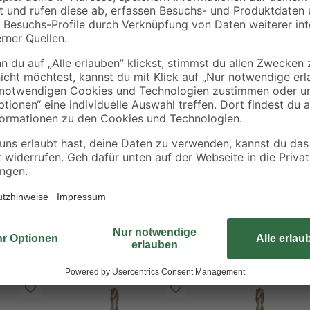
Der 'Cobalt' HSS Metallbohrer von 
338. Der Metallbohrer hat einen 13
eine selbstzentrierende Bohrspitze.
besitzt eine Cobalt-Legierung von
nach Typ N und der zusätzlichen Wä
unlegierten Stahl, V2A- und V4A-S
geeignet.