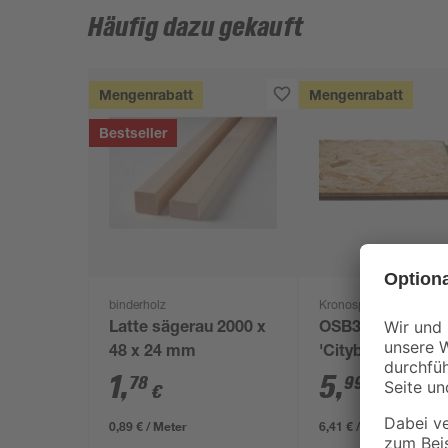
Häufig dazu gekauft
Mengenrabatt
Mengenrabatt
Bestseller
binderholz
Kronospan
Latte sägerau 2000 x
OSB3-Verlegepla
48 x 24 mm
'Cityboard'
ungeschliffen 16
1
,
5
,
78
99
€
€
/ m²
634 x 12 mm
0,89 € / Meter
6,41 € / Pack