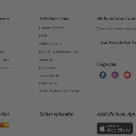
hmen
Nützliche Links
Bleib auf dem Lauf
Leichte Sprache
Der toom Newsletter: K
Hilfe
Zur Newsletter 
Zahlungsarten
eit
Bestell- & Lieferservices
ungen
Versand
Folge uns
Programm
Rückgabe
Vorteilskarte
Gutscheine
Verkaufsoffene Sonntage
rten
Sicher einkaufen
Jetzt die toom-App