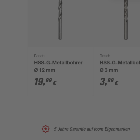
Bosch
Bosch
HSS-G-Metallbohrer
HSS-G-Metallbo
Ø 12 mm
Ø 3 mm
19
,
3
,
99
99
€
€
5 Jahre Garantie auf toom Eigenmarken