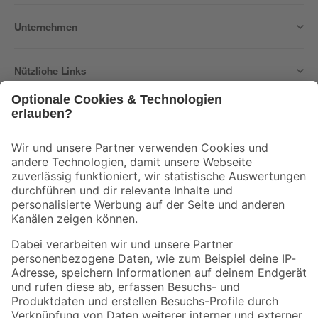
Unternehmen
Nützliche Links
Bleib auf dem Laufenden mit unserem Newsletter
Der toom Newsletter: Keine Angebote und Aktionen mehr verpassen!
Zur Newsletter Anmeldung
Folge uns
Zahlungsarten
Versandarten