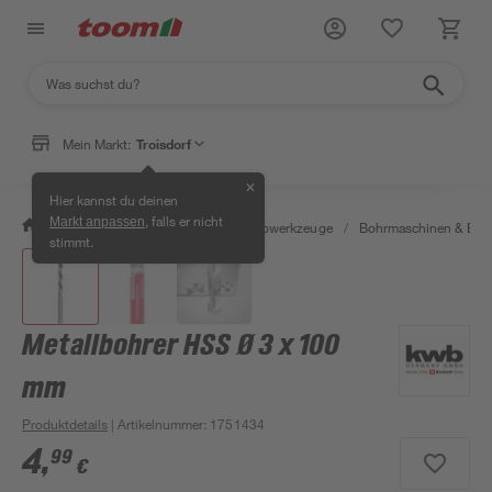
Mein Markt:
Troisdorf
✕
Hier kannst du deinen
, falls er nicht
Markt anpassen
/
Werkstatt & Maschinen
/
Elektrowerkzeuge
/
Bohrmaschinen & Boh
stimmt.
Metallbohrer HSS Ø 3 x 100
mm
Produktdetails
| Artikelnummer
:
1751434
4
,
99
€