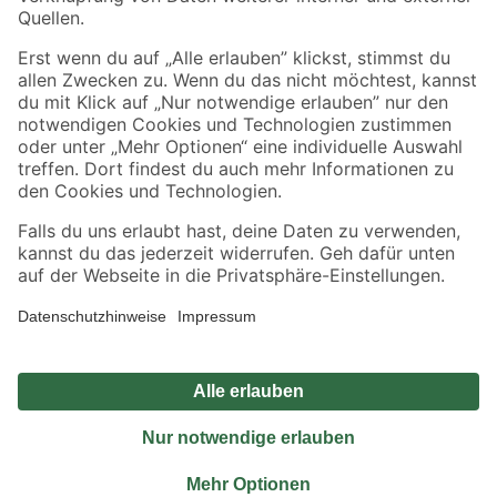
Sicher einkaufen
Jetzt die toom-App herunterladen
Alle Preisangaben in EUR inkl. gesetzl. MwSt.. Die dargestellten Angebote sind unter
Umständen nicht in allen Märkten verfügbar. Die angegebenen Verfügbarkeiten beziehen
sich auf den unter "Mein Markt" ausgewählten toom Baumarkt. Alle Angebote und
Produkte nur solange der Vorrat reicht.
*Paketversand ab 59 € versandkostenfrei, gilt nicht für Artikel mit Speditionsversand, hier
fallen zusätzliche Versandkosten an.
Datenschutz
Privatsphäre
Impressum
AGB
Nutzungsbedingungen
Widerrufsrecht
Vertrag widerrufen
Barrierefreiheit
© 2026 toom Baumarkt GmbH