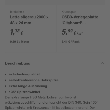
binderholz
Kronospan
Latte sägerau 2000 x
OSB3-Verlegeplatte
48 x 24 mm
'Cityboard'
ungeschliffen 1690 x
1
,
5
,
78
99
€
€
/ m²
634 x 12 mm
0,89 € / Meter
6,41 € / Pack
Beschreibung
in Industriequalität
selbstzentrierende Bohrspitze
extra lange Ausführung
135° Spitzenwinkel
Der extra lange HSS Metallbohrer von kwb ist
präzisionsgeschliffen und entspricht der DIN 340. Sein 135°
Spitzenwinkel mit Kreuzanschliff ist selbstzentrierend. Der