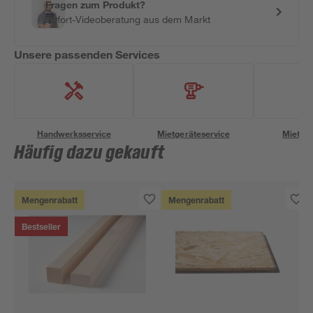
Fragen zum Produkt?
Sofort-Videoberatung aus dem Markt
Unsere passenden Services
Handwerksservice
Mietgeräteservice
Miettra
Häufig dazu gekauft
Mengenrabatt
Mengenrabatt
Bestseller