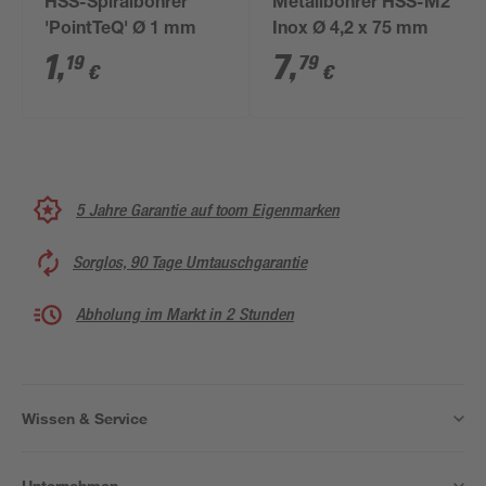
HSS-Spiralbohrer
Metallbohrer HSS-M2
'PointTeQ' Ø 1 mm
Inox Ø 4,2 x 75 mm
1
,
7
,
19
79
€
€
5 Jahre Garantie auf toom Eigenmarken
Sorglos, 90 Tage Umtauschgarantie
Abholung im Markt in 2 Stunden
Wissen & Service
Unternehmen