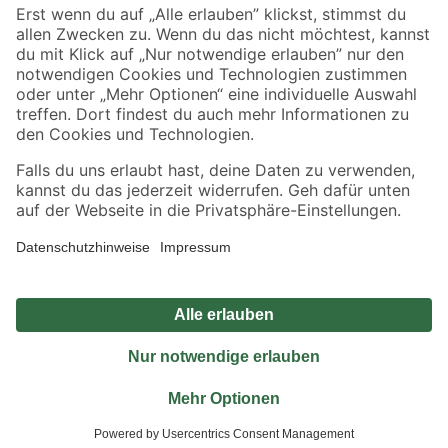
Sicher einkaufen
Jetzt die toom-App herunterladen
Alle Preisangaben in EUR inkl. gesetzl. MwSt.. Die dargestellten Angebote sind unter
Umständen nicht in allen Märkten verfügbar. Die angegebenen Verfügbarkeiten beziehen
sich auf den unter "Mein Markt" ausgewählten toom Baumarkt. Alle Angebote und
Produkte nur solange der Vorrat reicht.
*Paketversand ab 59 € versandkostenfrei, gilt nicht für Artikel mit Speditionsversand, hier
fallen zusätzliche Versandkosten an.
Datenschutz
Privatsphäre
Impressum
AGB
Nutzungsbedingungen
Widerrufsrecht
Vertrag widerrufen
Barrierefreiheit
© 2026 toom Baumarkt GmbH