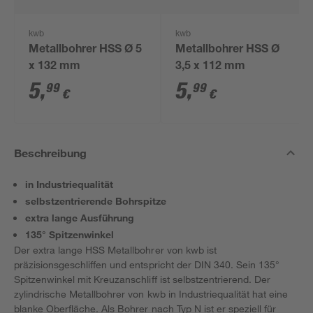
kwb
kwb
Metallbohrer HSS Ø 5
Metallbohrer HSS Ø
x 132 mm
3,5 x 112 mm
5
,
5
,
99
99
€
€
Beschreibung
in Industriequalität
selbstzentrierende Bohrspitze
extra lange Ausführung
135° Spitzenwinkel
Der extra lange HSS Metallbohrer von kwb ist
präzisionsgeschliffen und entspricht der DIN 340. Sein 135°
Spitzenwinkel mit Kreuzanschliff ist selbstzentrierend. Der
zylindrische Metallbohrer von kwb in Industriequalität hat eine
blanke Oberfläche. Als Bohrer nach Typ N ist er speziell für