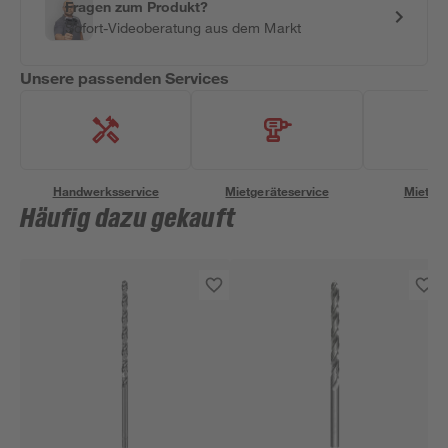
Fragen zum Produkt?
Sofort-Videoberatung aus dem Markt
Unsere passenden Services
Handwerksservice
Mietgeräteservice
Miettra
Häufig dazu gekauft