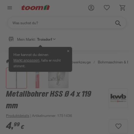
Mein Markt:
Troisdorf
✕
Hier kannst du deinen
, falls er nicht
Markt anpassen
/
Werkstatt & Maschinen
/
Elektrowerkzeuge
/
Bohrmaschinen & Boh
stimmt.
Metallbohrer HSS Ø 4 x 119
mm
Produktdetails
| Artikelnummer
:
1751436
4
,
99
€