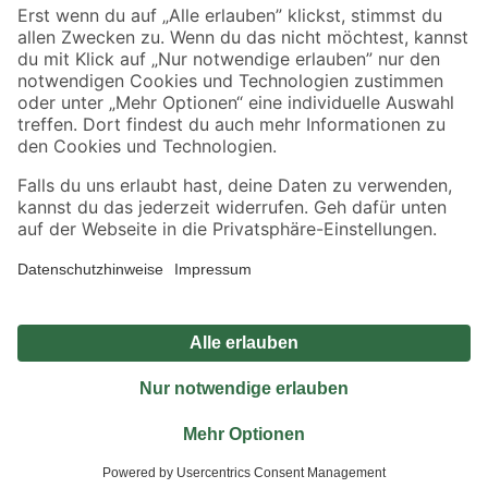
Sicher einkaufen
Jetzt die toom-App herunterladen
Alle Preisangaben in EUR inkl. gesetzl. MwSt.. Die dargestellten Angebote sind unter
Umständen nicht in allen Märkten verfügbar. Die angegebenen Verfügbarkeiten beziehen
sich auf den unter "Mein Markt" ausgewählten toom Baumarkt. Alle Angebote und
Produkte nur solange der Vorrat reicht.
*Paketversand ab 59 € versandkostenfrei, gilt nicht für Artikel mit Speditionsversand, hier
fallen zusätzliche Versandkosten an.
Datenschutz
Privatsphäre
Impressum
AGB
Nutzungsbedingungen
Widerrufsrecht
Vertrag widerrufen
Barrierefreiheit
© 2026 toom Baumarkt GmbH