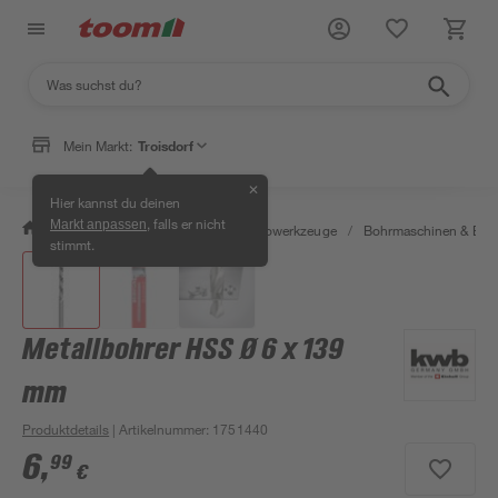
Mein Markt:
Troisdorf
✕
Hier kannst du deinen
, falls er nicht
Markt anpassen
/
Werkstatt & Maschinen
/
Elektrowerkzeuge
/
Bohrmaschinen & Boh
stimmt.
Metallbohrer HSS Ø 6 x 139
mm
Produktdetails
| Artikelnummer
:
1751440
6
,
99
€