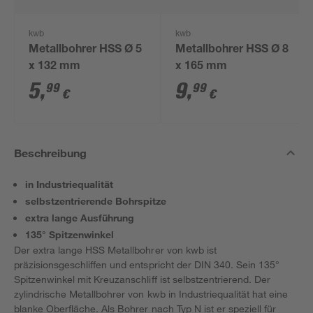
kwb
kwb
Metallbohrer HSS Ø 5
Metallbohrer HSS Ø 8
x 132 mm
x 165 mm
5
,
9
,
99
99
€
€
Beschreibung
in Industriequalität
selbstzentrierende Bohrspitze
extra lange Ausführung
135° Spitzenwinkel
Der extra lange HSS Metallbohrer von kwb ist
präzisionsgeschliffen und entspricht der DIN 340. Sein 135°
Spitzenwinkel mit Kreuzanschliff ist selbstzentrierend. Der
zylindrische Metallbohrer von kwb in Industriequalität hat eine
blanke Oberfläche. Als Bohrer nach Typ N ist er speziell für