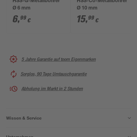
HSS-G-Metallbohrer
HSS-Co-Metallbohrer
Ø 6 mm
Ø 10 mm
6
,
15
,
99
99
€
€
5 Jahre Garantie auf toom Eigenmarken
Sorglos, 90 Tage Umtauschgarantie
Abholung im Markt in 2 Stunden
Wissen & Service
Unternehmen