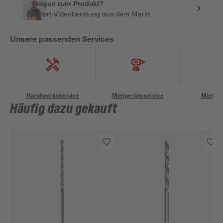
Fragen zum Produkt?
Sofort-Videoberatung aus dem Markt
Unsere passenden Services
Handwerksservice
Mietgeräteservice
Miettra
Häufig dazu gekauft