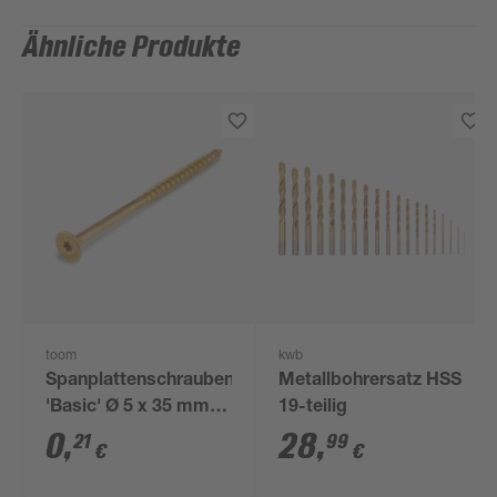
Ähnliche Produkte
toom
kwb
Spanplattenschrauben
Metallbohrersatz HSS
'Basic' Ø 5 x 35 mm
19-teilig
TX
0
,
28
,
21
99
€
€