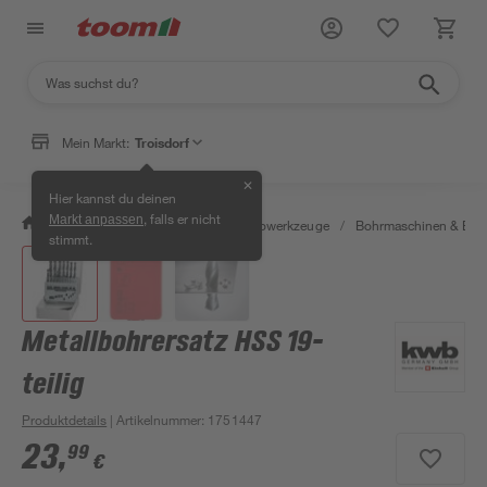
Mein Markt:
Troisdorf
✕
Hier kannst du deinen
, falls er nicht
Markt anpassen
/
Werkstatt & Maschinen
/
Elektrowerkzeuge
/
Bohrmaschinen & Boh
stimmt.
Metallbohrersatz HSS 19-
teilig
Produktdetails
| Artikelnummer
:
1751447
23
,
99
€