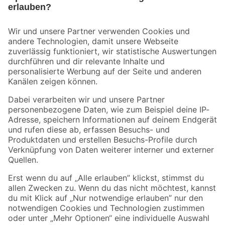
Bleib auf dem Laufenden mit unserem Newsletter
Der toom Newsletter: Keine Angebote und Aktionen mehr verpassen!
Zur Newsletter Anmeldung
Folge uns
Zahlungsarten
Versandarten
Sicher einkaufen
Jetzt die toom-App herunterladen