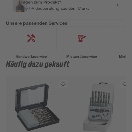
Fragen zum Produkt?
Sofort-Videoberatung aus dem Markt
Unsere passenden Services
Handwerksservice
Mietgeräteservice
Miettra
Häufig dazu gekauft