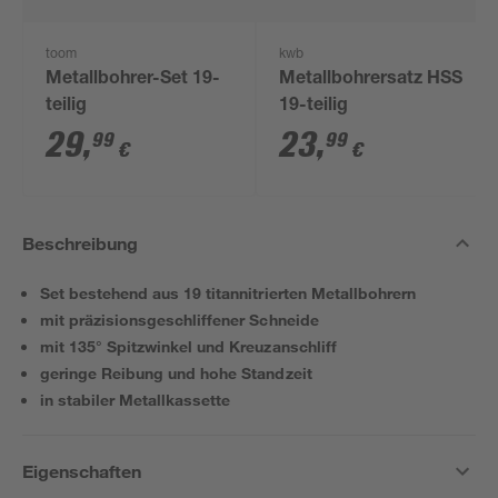
toom
kwb
Metallbohrer-Set 19-
Metallbohrersatz HSS
teilig
19-teilig
29
,
23
,
99
99
€
€
Beschreibung
Set bestehend aus 19 titannitrierten Metallbohrern
mit präzisionsgeschliffener Schneide
mit 135° Spitzwinkel und Kreuzanschliff
geringe Reibung und hohe Standzeit
in stabiler Metallkassette
Eigenschaften