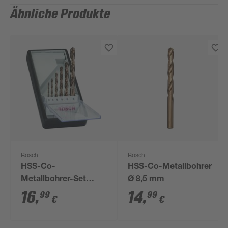
Ähnliche Produkte
Bosch
Bosch
HSS-Co-
HSS-Co-Metallbohrer
Metallbohrer-Set
Ø 8,5 mm
'Robust Line' 6-teilig
16
,
14
,
99
99
€
€