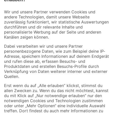
Bleib auf dem Laufenden mit unserem Newsletter
Der toom Newsletter: Keine Angebote und Aktionen mehr verpassen!
Zur Newsletter Anmeldung
Folge uns
Zahlungsarten
Versandarten
Sicher einkaufen
Jetzt die toom-App herunterladen