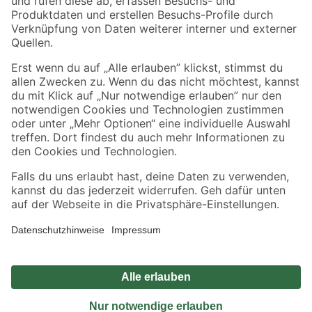
Sicher einkaufen
Jetzt die toom-App herunterladen
Alle Preisangaben in EUR inkl. gesetzl. MwSt.. Die dargestellten Angebote sind unter
Umständen nicht in allen Märkten verfügbar. Die angegebenen Verfügbarkeiten beziehen
sich auf den unter "Mein Markt" ausgewählten toom Baumarkt. Alle Angebote und
Produkte nur solange der Vorrat reicht.
*Paketversand ab 59 € versandkostenfrei, gilt nicht für Artikel mit Speditionsversand, hier
fallen zusätzliche Versandkosten an.
Datenschutz
Privatsphäre
Impressum
AGB
Nutzungsbedingungen
Widerrufsrecht
Vertrag widerrufen
Barrierefreiheit