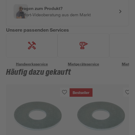
Fragen zum Produkt?
Sofort-Videoberatung aus dem Markt
Unsere passenden Services
Handwerksservice
Mietgeräteservice
Miettra
Häufig dazu gekauft
Bestseller