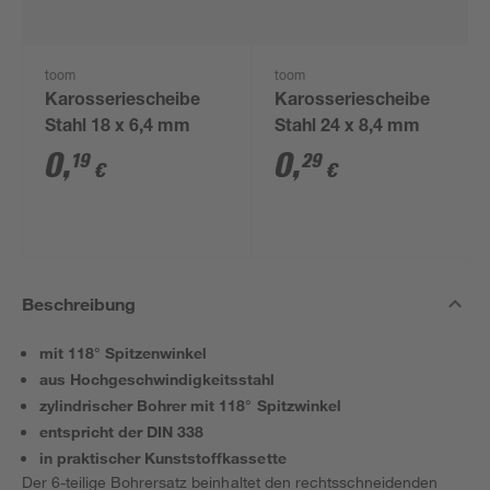
toom
toom
Karosseriescheibe
Karosseriescheibe
Stahl 18 x 6,4 mm
Stahl 24 x 8,4 mm
0
,
0
,
19
29
€
€
Beschreibung
mit 118° Spitzenwinkel
aus Hochgeschwindigkeitsstahl
zylindrischer Bohrer mit 118° Spitzwinkel
entspricht der DIN 338
in praktischer Kunststoffkassette
Der 6-teilige Bohrersatz beinhaltet den rechtsschneidenden