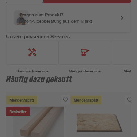
Fragen zum Produkt?
Sofort-Videoberatung aus dem Markt
Unsere passenden Services
Handwerksservice
Mietgeräteservice
Miettra
Häufig dazu gekauft
Mengenrabatt
Mengenrabatt
Bestseller