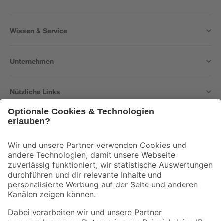
Wissen & Service
Unternehmen
Nützliche Links
Bleib auf dem Laufenden mit unserem Newsletter
Der toom Newsletter: Keine Angebote und Aktionen mehr verpassen!
Zur Newsletter Anmeldung
Folge uns