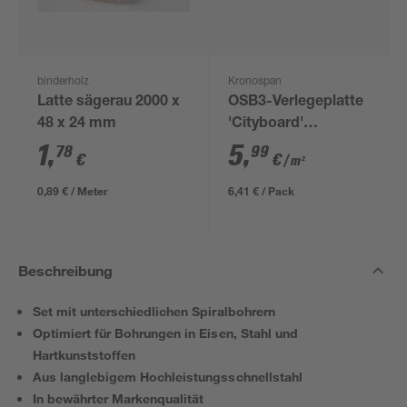
binderholz
Kronospan
Latte sägerau 2000 x
OSB3-Verlegeplatte
48 x 24 mm
'Cityboard'
ungeschliffen 1690 x
1
,
5
,
78
99
€
€
/ m²
634 x 12 mm
0,89 € / Meter
6,41 € / Pack
Beschreibung
Set mit unterschiedlichen Spiralbohrern
Optimiert für Bohrungen in Eisen, Stahl und
Hartkunststoffen
Aus langlebigem Hochleistungsschnellstahl
In bewährter Markenqualität