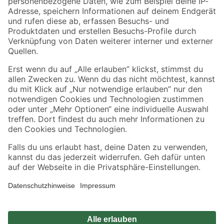
Zahlungsarten
Versandarten
Sicher einkaufen
Jetzt die toom-App herunterladen
Alle Preisangaben in EUR inkl. gesetzl. MwSt.. Die dargestellten Angebote sind unter
Umständen nicht in allen Märkten verfügbar. Die angegebenen Verfügbarkeiten beziehen
sich auf den unter "Mein Markt" ausgewählten toom Baumarkt. Alle Angebote und
Produkte nur solange der Vorrat reicht.
*Paketversand ab 59 € versandkostenfrei, gilt nicht für Artikel mit Speditionsversand, hier
fallen zusätzliche Versandkosten an.
Datenschutz
Privatsphäre
Impressum
AGB