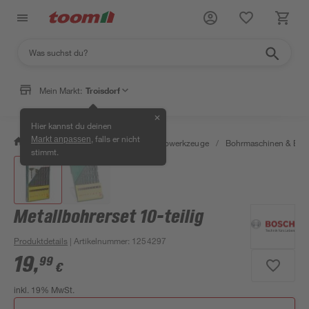
Mein Markt:
Troisdorf
✕
Hier kannst du deinen
, falls er nicht
Markt anpassen
/
Werkstatt & Maschinen
/
Elektrowerkzeuge
/
Bohrmaschinen & Boh
stimmt.
Metallbohrerset 10-teilig
Produktdetails
| Artikelnummer
:
1254297
19
,
99
€
inkl. 19% MwSt.