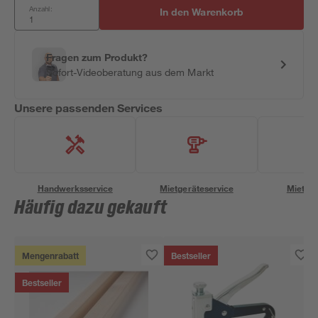
Anzahl:
In den Warenkorb
Fragen zum Produkt?
Sofort-Videoberatung aus dem Markt
Unsere passenden Services
Handwerksservice
Mietgeräteservice
Miettra
Häufig dazu gekauft
Mengenrabatt
Bestseller
Bestseller