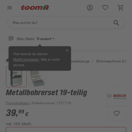
Mein Markt:
Troisdorf
✕
Hier kannst du deinen
, falls er nicht
Markt anpassen
/
Werkstatt & Maschinen
/
Elektrowerkzeuge
/
Bohrmaschinen & Boh
stimmt.
Metallbohrerset 19-teilig
Produktdetails
| Artikelnummer
:
1757118
39
,
99
€
inkl. 19% MwSt.